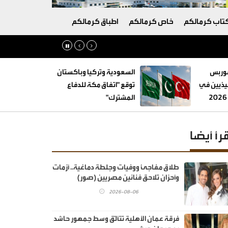
تاب كرمالكم
خاص كرمالكم
اطباق كرمالكم
فوربس
السعودية وتركيا وباكستان
فيذيين في
توقع "اتفاق مكة للدفاع
المشترك"
قرأ أيضا
طلاق مفاجئ ووفيات وجلطة دماغية.. أزمات
وأحزان تلاحق فنانين مصريين (صور)
2026-08-06
فرقة عمان الأهلية تتألّق وسط جمهور حاشد