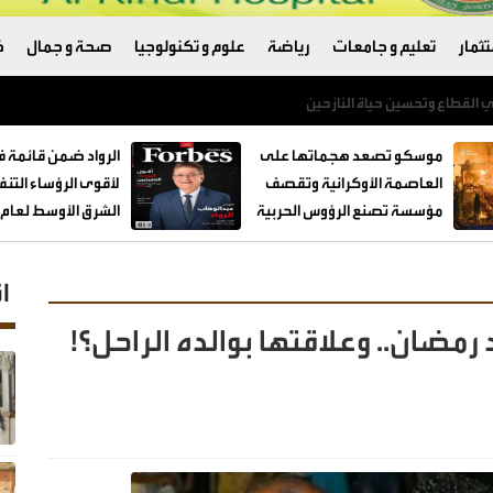
ثمار
تعليم و جامعات
رياضة
علوم و تكنولوجيا
صحة و جمال
ك
موسكو تصعد هجماتها على
الرواد ضمن قائمة 
العاصمة الأوكرانية وتقصف
لأقوى الرؤساء التن
مؤسسة تصنع الرؤوس الحربية
الشرق الأوسط لعام 2026
ا
مضان.. وعلاقتها بوالده الراحل؟!