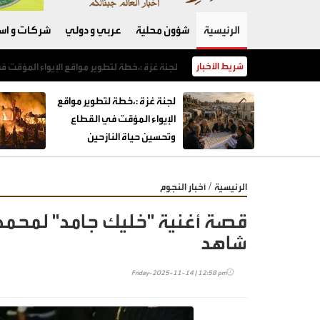
الرئيسية
شؤون محلية
عربي و دولي
شركات و است
شريط الأخبار
CNN: رئيس الأركان الأمريكي يفاجئ ترامب.. "الحرب مع إيران بحاجة إلى مخرج"
لجنة غزة :،خطة لتطوير مواقع
الإيواء المؤقت في القطاع
وتحسين حياة النازحين
/
الرئيسية
أخبار النجوم
قصة أغنية "خليك جامد" لمحمد ر
شاهد
Friday-2025-11-14 | 12:58 pm