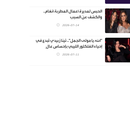
الحبس لمديرة أعمال المطربة أنغام..
والكشف عن السبب
2026-07-14
"الله يا مولى الجمل".. تينا زبيدي تُبدع في
إحياء الفلكلور الليبي بإحساسٍ عالٍ
2026-07-11