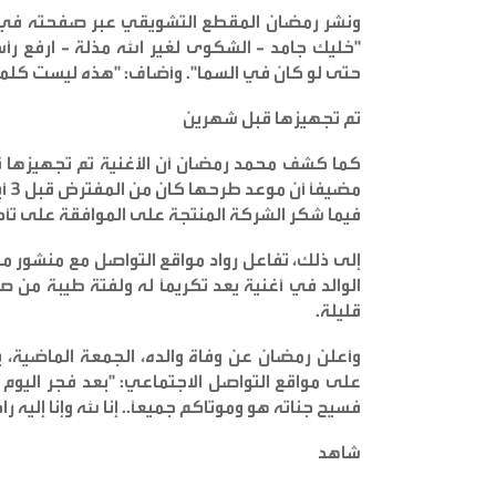
ونشر رمضان المقطع التشويقي عبر صفحته في مو
"خليك جامد - الشكوى لغير الله مذلة - ارفع
حتى لو كان في السما". وأضاف: "هذه ليست كلما
تم تجهيزها قبل شهرين
كما كشف محمد رمضان أن الأغنية تم تجهيزها قبل 
مضي
فيما شكر الشركة المنتجة على الموافقة على تأج
إلى ذلك، تفاعل رواد مواقع التواصل مع منشور م
الوالد في أغنية يعد تكريماً له ولفتة طيبة من صا
قليلة
.
على مواقع التواصل الاجتماعي: "بعد فجر اليوم ا
فسيح جناته هو وموتاكم جميعاً.. إنا لله وإنا إليه ر
شاهد