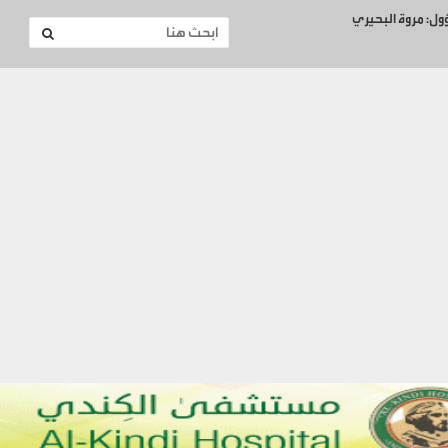
ؤول: مروة البحيري