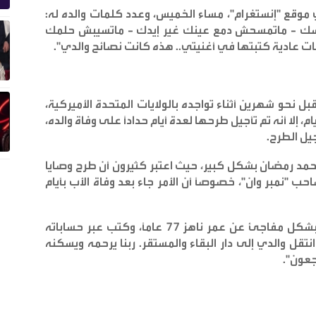
قع "إنستغرام"، مساء الخميس، وعدد كلمات والده له:
 رأسك - ماتمسحش دمع عينك غير إيدك - ماتسيبش حلمك
ت عادية كتبتها في أغنيتي.. هذه كانت نصائح والدي
".
نحو شهرين أثناء تواجده بالولايات المتحدة الأميركية،
فاً أن موعد طرحها كان من المفترض قبل 3 أيام، إلا أنه تم تأجيل طرحها لعدة أيام حداداً على وفاة والده،
يل الطرح
.
حمد رمضان بشكل كبير، حيث اعتبر كثيرون أن طرح وصايا
حب "نمبر وان"، خصوصاً أن الأمر جاء بعد وفاة الأب بأيام
وأعلن رمضان عن وفاة والده، الجمعة الماضية، بشكل مفاجئ عن عمر ناهز 77 عاماً، وكتب عبر حساباته
نتقل والدي إلى دار البقاء والمستقر. ربنا يرحمه ويسكنه
اجعون
".