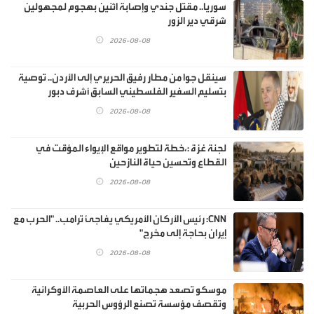
سوريا.. مقتل جندي وإصابة اثنين بهجوم لمجهولين
شرقي دير الزور
2026-08-08
سينقل جوا من مطار رفيق الحريري إلى الأردن.. توصية
بتسليم السفير الفلسطيني السابق أشرف دبور
2026-08-08
لجنة غزة :،خطة لتطوير مواقع الإيواء المؤقت في
القطاع وتحسين حياة النازحين
2026-08-08
CNN: رئيس الأركان الأمريكي يفاجئ ترامب.. "الحرب مع
إيران بحاجة إلى مخرج"
2026-08-08
موسكو تصعد هجماتها على العاصمة الأوكرانية
وتقصف مؤسسة تصنع الرؤوس الحربية