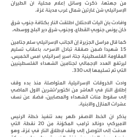
من جهتها، ذكرت وسائل إعلام محلية أن الطيران
الإسرائيلي شن غارتين شمال غرب مدينة غزة
.
وأفادت بأن آليات الاحتلال أطلقت النار بكثافة جنوب شرق
خان يونس جنوبي القطاع، وجنوب شرق دير البلح ووسطه
.
كما قال مراسل الجزيرة إن الجانب الإسرائيلي سلم جثامين
15 شهيدا ضمن صفقة تبادل الأسرى، بأعقاب تسليم
المقاومة الفلسطينية جثة أسير إسرائيلي أمس الخميس،
ليرتفع العدد الإجمالي لجثامين الشهداء الفلسطينيين
التي تم تسليمها إلى 330
.
وأدت الخروقات الإسرائيلية المتواصلة منذ بدء وقف
إطلاق النار في العاشر من أكتوبر/تشرين الأول الماضي
إلى سقوط مئات الشهداء والمصابين، فضلا عن نسف
عشرات المنازل والأبنية
.
يذكر أن الخط الأصفر ظهر بعد تنفيذ خطة الرئيس
الأميركي دونالد ترامب المكوّنة من 20 نقطة التي
هدفت إلى التوصل إلى وقف لإطلاق النار في غزة، وهو