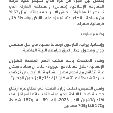
يفصل بين الجزء من غزة الذي تسيطر عليه حركة
المقاومة الإسلامية (حماس) والمنطقة العازلة التي
تسيطر عليها قوات الجيش الإسرائيلي، والتي تمثل 53%
من مساحة القطاع، وتم تمييزه على الأرض بواسطة كتل
خرسانية صفراء
.
وضع مأساوي
وإنسانيا، يواجه النازحون أوضاعا صعبة في ظل منخفض
جوي وهطول أمطار أغرق خيامهم الليلة الماضية
.
وشدد المتحدث باسم مكتب الأمم المتحدة للشؤون
الإنسانية -خلال مقابلة مع الجزيرة- على أن معاناة سكان
غزة تتفاقم مع قدوم فصل الشتاء، قائلا "يجب أن نمضي
بسرعة شديدة لإغاثة سكان غزة وفتح المزيد من المعابر
".
وأمس الخميس، أعلنت وزارة الصحة في قطاع غزة ارتفاع
حصيلة ضحايا الإبادة الجماعية، التي بدأتها إسرائيل في
أكتوبر/تشرين الأول 2023، إلى 69 ألفا و187 شهيدا،
و170 ألفا و703 مصابين
.