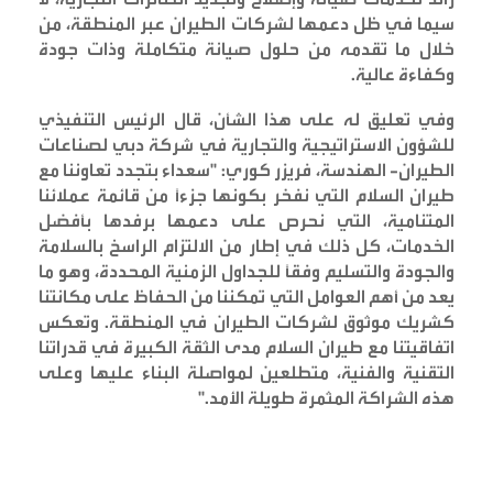
سيما في ظل دعمها لشركات الطيران عبر المنطقة، من
خلال ما تقدمه من حلول صيانة متكاملة وذات جودة
وكفاءة عالية
.
وفي تعليق له على هذا الشأن، قال الرئيس التنفيذي
للشؤون الاستراتيجية والتجارية في شركة دبي لصناعات
الطيران- الهندسة، فريزر كوري: "سعداء بتجدد تعاوننا مع
طيران السلام التي نفخر بكونها جزءاً من قائمة عملائنا
المتنامية، التي نحرص على دعمها برفدها بأفضل
الخدمات، كل ذلك في إطار من الالتزام الراسخ بالسلامة
والجودة والتسليم وفقاً للجداول الزمنية المحددة، وهو ما
يعد من أهم العوامل التي تمكننا من الحفاظ على مكانتنا
كشريك موثوق لشركات الطيران في المنطقة. وتعكس
اتفاقيتنا مع طيران السلام مدى الثقة الكبيرة في قدراتنا
التقنية والفنية، متطلعين لمواصلة البناء عليها وعلى
هذه الشراكة المثمرة طويلة الأمد
."