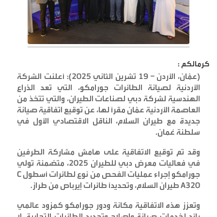
كرمالكم :
(عمّان، الأردن – 19 تشرين الثاني 2025): أعلنت الشركة
الأردنية لصيانة الطائرات جورامكو، التي تعد الذراع
الهندسية لشركة دبي لصناعات الطيران، والتي تتخذ من
العاصمة الأردنية عمّان مقراً لها، عن توقيع اتفاقية صيانة
جديدة مع طيران السلام، الناقل الاقتصادي الأول في
سلطنة عُمان
.
وقد تم توقيع الاتفاقية على هامش مشاركة الطرفين
في فعاليات معرض دبي للطيران 2025، متضمنة تولي
جورامكو إجراء عمليات الفحص من نوع
C
لطائرات أسطول
A320.
طيران السلام، وتحديداً طائرات إيرباص من طراز
وتعزز هذه الاتفاقية مكانة ودور جورامكو كمزود عالمي
رائد لخدمات صيانة وإصلاح وتجديد الطائرات التجارية، لا