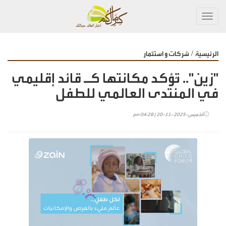
Toggl
navig
/
الرئيسية
شركات و استثمار
"زين".. تُؤكد مكانتها كـ قائد إقليمي
في المنتدى العالمي للطفل
الخميس-2025-11-20 | 04:28 pm