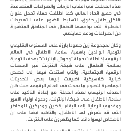
هذه الحملات في أعقاب الأزمات والصراعات المتصاعدة
في جميع أنحاء العالم، كما أطلقت حملة تحمل عنوان
#لكل_طفل_حقوق، لتسليط الضوء على التهديدات
الخطيرة التي يواجهها الأطفال في المناطق المتضررة
من الصراعات ودعم حمايتهم
.
وكان لمجموعة زين جهودا بارزة على المستوى الإقليمي
لتوعية الوالدين بأهمية سلامة الأطفال في العالم
الرقمي، إذ أطلقت حملة "وحوش الإنترنت" بهدف التوعية
بسلامة الأطفال على شبكة الإنترنت عبر المنصات
الرقمية الاجتماعية، والتي استندت فيها إلى قصص
خيالية كلاسيكية أضيفت إليها بعض التحديثات
المعاصرة لتصوير ما يحدث في العالم الرقمي، حيث كان
الهدف الرئيسي لهذه الحملة هو إعادة التأكيد على
سلامة الأطفال على شبكة الإنترنت، ودعوة أولياء الأمور
ومقدمي الرعاية إلى البقاء يقظين ومدركين للمخاطر
التي قد يتعرض لها الأطفال، والتأكيد أيضا على أن
الأشخاص ليسوا دائماً كما يظهرون على الإنترنت
.