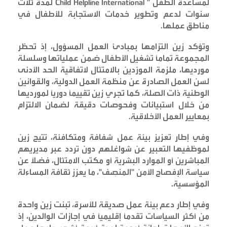
لمساعدة الطفل
" Child Helpline International
لمدة ثلاث
سنوات لدعم وتطوير خدمات الاستجابة للأطفال في
مناطق عملها
.
وتؤكد زين التزامها بمبادئ العمل المسؤول، إذ تحظر
المجموعة تماماً تشغيل الأطفال ضمن عملياتها وسلسلة
مورديها، ملزمة المورّدين بالامتثال لاتفاقية الحد الأدنى
لسن العمل الصادرة عن منظمة العمل الدولية، والقوانين
الوطنية ذات الصلة، كما تجري زين تقييماً دورياً لمورديها
من خلال استبيانات وفحوصات دقيقة لضمان الالتزام
بمعايير العمل الأخلاقية
.
وفي إطار تعزيز بيئة عمل شفافة ومتكافئة، تتيح زين
لموظفيها التعبير عن شواغلهم دون تردد عبر مديريهم
المباشرين أو الموارد البشرية أو مكتب الامتثال، فضلاً عن
سياسة الإفصاح الآمن "المنصِف"، ما يعزز ثقافة المساءلة
المؤسسية
.
وفي إطار دعم بيئة عمل صديقة للأسرة، تبنت زين واحدة
من أكثر السياسات تقدماً إقليمياً في إجازات الوالدين، إذ