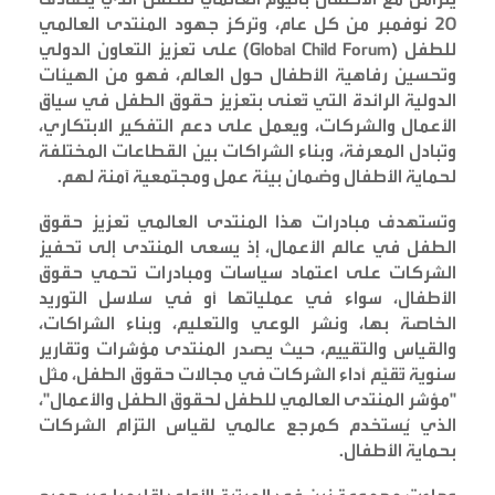
20 نوفمبر من كل عام، وتركز جهود المنتدى العالمي
للطفل
(Global Child Forum)
على تعزيز التعاون الدولي
وتحسين رفاهية الأطفال حول العالم، فهو من الهيئات
الدولية الرائدة التي تُعنى بتعزيز حقوق الطفل في سياق
الأعمال والشركات، ويعمل على دعم التفكير الابتكاري،
وتبادل المعرفة، وبناء الشراكات بين القطاعات المختلفة
لحماية الأطفال وضمان بيئة عمل ومجتمعية آمنة لهم
.
وتستهدف مبادرات هذا المنتدى العالمي تعزيز حقوق
الطفل في عالم الأعمال، إذ يسعى المنتدى إلى تحفيز
الشركات على اعتماد سياسات ومبادرات تحمي حقوق
الأطفال، سواء في عملياتها أو في سلاسل التوريد
الخاصة بها، ونشر الوعي والتعليم، وبناء الشراكات،
والقياس والتقييم، حيث يصدر المنتدى مؤشرات وتقارير
سنوية تُقيّم أداء الشركات في مجالات حقوق الطفل، مثل
"مؤشر المنتدى العالمي للطفل لحقوق الطفل والأعمال"،
الذي يُستخدم كمرجع عالمي لقياس التزام الشركات
بحماية الأطفال
.