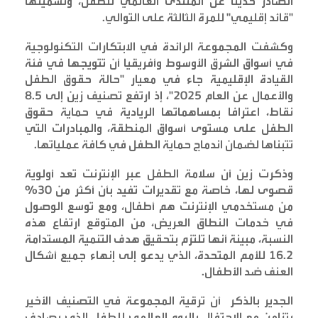
الصادر حديثا عن المنتدى العالمي للطفل، وتسميتها
"قائد إقليمي" للمرة الثالثة على التوالي
.
وكشفت المجموعة الرائدة في الابتكارات التكنولوجية
في أسواق الشرق الأوسوط وأفريقيا أن تتويجها في فئة
القيادة الإقليمية جاء في معيار "حالة حقوق الطفل
والأعمال عن العام 2025"، إذ ارتفع تصنيف زين إلى 8.5
نقاط، اعترافا بمساهماتها الريادية في حماية حقوق
الطفل على مستوى أسواق المنطقة، والمبادرات التي
تتبناها لضمان اندماج حماية الطفل في كافة عملياتها
.
وذكرت زين أن سلامة الطفل عبر الإنترنت تعد أولوية
قصوى لها، خاصة مع تقديرات تفيد بأن أكثر من 30%
من مستخدمي الإنترنت هم أطفال، ومع توسع الوصول
في خدمات النطاق العريض، من المتوقع ارتفاع هذه
النسبة، مبينة أنها تلتزم بتحقيق هدف التنمية المستدامة
16.2 للأمم المتحدة، الذي يدعو إلى إنهاء جميع أشكال
العنف ضد الأطفال
.
الجدير بالذكر أن ترقية المجموعة في التصنيف الأخير
يتزامن مع الاحتفال باليوم العالمي للطفل الذي يصادف