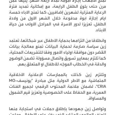
تمنح الأمهات إجازة أمومة لمدة أربعة أشهر، يليها عمل
مرن حتى بلوغ الطفل الرابعة، مع إمكانية تمديد فترة
الرعاية المنزلية لشهرين إضافيين، كما تمنح الآباء خمسة
أيام إجازة أبوة مدفوعة خلال الشهر الأول من ولادة
الطفل، تعزيزاً لدور الأسرة في المراحل الأولى من حياة
الأبناء
.
وانطلاقاً من التزامها بحماية الأطفال عبر شبكاتها، تعتمد
زين سياسة صارمة لحماية البيانات تمنع معالجة بيانات
القُصّر دون موافقة أولياء الأمور وفقاً للتشريعات المحلية،
كما تلتزم بمعايير تسويق واتصال مسؤولة تضمن الوضوح
والدقة في الخطاب الموجّه للأطفال أو المتعلق بهم
.
وتلتزم زين كذلك بالممارسات الإعلانية الأخلاقية
المتماشية مع الأطر الدولية مثل مبادرة "يونيسف
MO-
CRIA"
، لضمان ملائمة المحتوى الرقمي لجميع الفئات
العمرية، مع الحفاظ على الخصوصية وتعزيز قيم الشمول
والمساواة
.
وتواصل زين جهودها بإطلاق حملات في استجابة منها
للعنف العالمي المتزايد الذي يؤثر على الأطفال، وجاءت