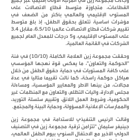
وجاءت مجموعة زين في المرتبة الأولى إقليميا عبر جميع
القطاعات، متجاوزة متوسط قطاع الاتصالات على
المستوى الإقليمي والعالمي بأكثر من الضعف في
مؤشرات أساسية تتعلق بحقوق الطفل، إذ بلغ متوسط
تقييم شركات قطاع الاتصالات عالمياً 6.5/10، مقابل 3.4
على المستوى الإقليمي، و5 درجات للمعدل العام لجميع
الشركات في القائمة العالمية
.
وحققت مجموعة زين العلامة الكاملة (10/10) في فئة
"الحوكمة والتعاون"، ما يعكس قوة نهجها المؤسسي
على كافة المستويات في حماية حقوق الطفل من خلال
هياكل حوكمة راسخة، كما نالت تقييماً مثالياً في عدة
مجالات، من بينها الأطر والمعايير المؤسسية، ومساءلة
مجلس الإدارة، وآليات التظلم، والتعاون مع المنظمات غير
الحكومية، وشروط العمل اللائق، وتقييم سلسلة التوريد،
والممارسات الإعلانية المسؤولة، وحماية البيئة والمجتمع
.
وقالت الرئيس التنفيذي للاستدامة في مجموعة زين
جينيفر سليمان "تتزامن ترقية مجموعة زين في التصنيف
الدولي الأخير مع الاحتفال السنوي بيوم الطفل العالمي،