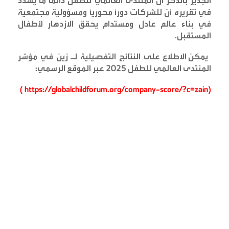
الجدير بالذكر أن المنتدى العالمي للطفل دائما ما يشدد
في تقريره أن للشركات دوراً محورياً ومسؤولية مجتمعية
في بناء عالم عادل ومستدام يحقق الازدهار لأطفال
المستقبل
.
يمكن الاطلاع على النتائج التفصيلية لـ زين في مؤشر
المنتدى العالمي للطفل 2025 عبر الموقع الرسمي
:
(https://globalchildforum.org/company-score/?c=zain )