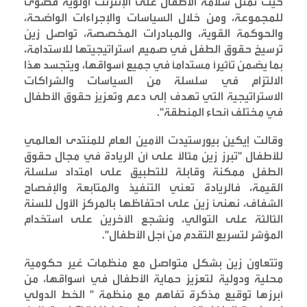
حيث تمثل سلامة الأطفال على الإنترنت أولوية قصوى
للمجموعة، ومن خلال السياسات والإجراءات الواضحة،
والحوكمة القوية، والمبادرات المخصصة، تواصل زين
ترسيخ حقوق الطفل في صميم استراتيجيتها للاستدامة،
بما يضمن تأثيراً مستداماً في جميع أسواقها، ويتجسد هذا
الالتزام في سلسلة من السياسات والشراكات
الاستراتيجية التي تهدف إلى دعم وتعزيز حقوق الأطفال
في مختلف أنحاء المنطقة
".
وقالت إيكين بيورستيدت الأمين العام للمنتدى العالمي
للأطفال "تبرز زين مثالاً على أن الريادة في مجال حقوق
الطفل ممكنة وقابلة للتطبيق على امتداد سلسلة
القيمة، فالريادة تعني التنفيذ والمتابعة والإفصاح
الشفاف، نهنئ زين على احتفاظها بالمركز الأول للسنة
الثالثة على التوالي، ونشجع الآخرين على استخدام
المؤشر لتسريع التقدم من أجل الأطفال
".
وتتعاون زين بشكل متواصل مع منظمات غير حكومية
محلية ودولية لتعزيز حماية الأطفال في أسواقها، من
أبرزها توقيع مذكرة تفاهم مع منظمة " الخط الدولي