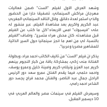
وشهد العرض الأول لفيلم "الست" ضمن فعاليات
مهرجان مراكش السينمائي، تصفيقاً حاراً من الحضور
والذي استمر لعدة دقائق. وقال الناقد السينمائي المغربي
عبد الكريم واكريم بعد مشاهدة الفيلم، عبر منشور له
على "فيسبوك" أمس الأربعاء:"كل ما كتب عن الفيلم
قبل مشاهدته كان محض هراء متسرع". وأضاف:"الفيلم
بالنسبة لي من أهم ما أنجز سينمائياً حول السير الذاتية
للمشاهير مصرياً وعربياً
".
يذكر أن فيلم "الست" من تأليف الكاتب أحمد مراد، وبطولة
الفنانة منى زكي، بمشاركة باقة من كبار النجوم بينهم
كريم عبد العزيز ونيللي كريم وأمينة خليل وعمرو يوسف،
وأحمد حلمي، فيما يقدم الفنان عمرو سعد دور الرئيس
الراحل جمال عبد الناصر، والفنان محمد فراج يجسد دور
الشاعر أحمد رامي
.
وسيعرض الفيلم في سينمات مصر والعالم العربي في
10 ديسمبر المقبل
.