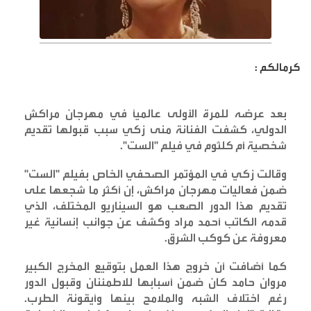
كرمالكم :
بعد عرضه للمرة الأولى عالمياً في مهرجان مراكش
الدولي، كشفت الفنانة منى زكي سبب قبولها تقديم
شخصية أم كلثوم في فيلم "الست
".
وقالت زكي في المؤتمر الصحفي الخاص بفيلم "الست"
ضمن فعاليات مهرجان مراكش، إن أكثر ما شجعها على
تقديم هذا الدور الصعب هو السيناريو المختلف، الذي
قدمه الكاتب أحمد مراد وكشف عن جوانب إنسانية غير
معروفة عن كوكب الشرق
.
كما أضافت أن خروج هذا العمل بتوقيع المخرج الكبير
مروان حامد كان ضمن أسبابها للاطمئنان وقبول الدور
رغم اختلاف الشبه والملامح بينها وأيقونة الطرب.