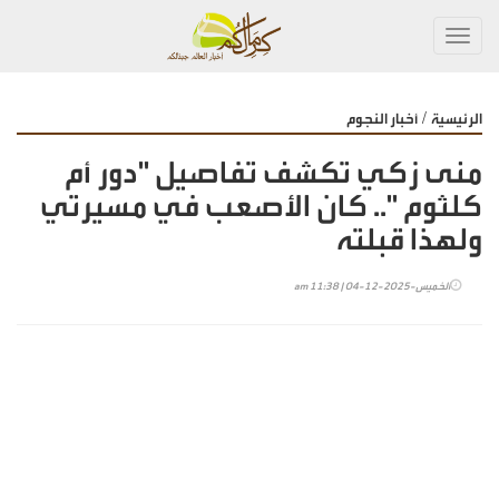
Toggl
navig
/
الرئيسية
أخبار النجوم
منى زكي تكشف تفاصيل "دور أم
كلثوم ".. كان الأصعب في مسيرتي
ولهذا قبلته
الخميس-2025-12-04 | 11:38 am