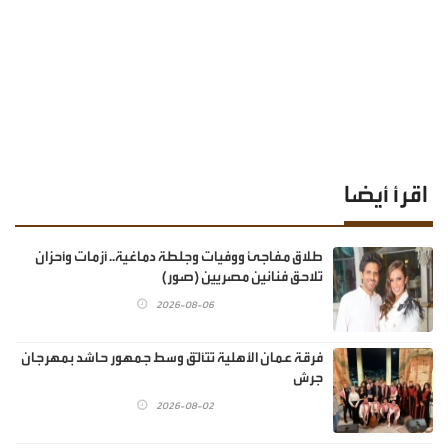
اقرأ أيضا
طلاق مفاجئ ووفيات وجلطة دماغية.. أزمات وأحزان
تلاحق فنانين مصريين (صور)
2026-08-06
فرقة عمان الأهلية تتألّق وسط جمهور حاشد بمهرجان
جرش
2026-08-02