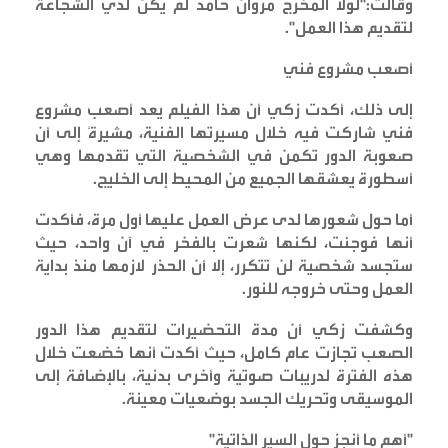
وقالت:"لولا المخرج مروان حامد لم يكن لدي الشجاعة
لتقديم هذا العمل
".
أصعب مشروع فني
إلى ذلك، أكدت زكي أن هذا الفيلم يعد أصعب مشروع
فني شاركت فيه خلال مسيرتها الفنية، مشيرةً إلى أن
صعوبة الدور تكمن في الشخصية التي تقدمها وهي
أسطورة يعشقها الجميع من المحيط إلى الخليج
.
أما حول شعورها لدى عرض العمل عليها أول مرة، فأكدت
أنها فوجئت، لكنها شعرت بالفخر في آن واحد، حيث
ستجسد شخصية لن تتكرر، إلا أن الحذر لازمها منذ بداية
العمل وحتى خروجه للنور
.
وكشفت زكي أن مدة التحضيرات لتقديم هذا الدور
الصعب تجازت عام كامل، حيث أكدت أنها خضعت خلال
هذه الفترة لدريبات صوتية وأخرى بدنية، بالإضافة إلى
الموسيقى وتحريك الجسد بوضعيات معينة
.
"
أهم ما أنجز حول السير الذاتية
"