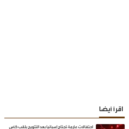
اقرأ أيضا
احتفالات عارمة تجتاح إسبانيا بعد التتويج بلقب كأس