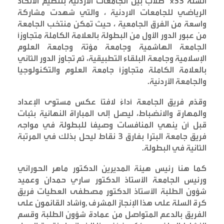
السلة 3
x3
طلاب بين الجامعات الأردنية بتنظيم الاتحاد
الرياضي للجامعات الاردنية ، والتي شهدت مشاركة
واسعة من الفرق الجامعية ، حيث تمكن منتخب الجامعة
من عبور الدور الأول من البطولة بالعلامة الكاملة متجاوزاً
الجامعة الهاشمية وجامعة مؤتة وجامعة العلوم
الإسلامية وجامعة البلقاء التطبيقية، ثم تجاوز الدور الثاني
بالعلامة الكاملة متجاوزاً جامعة العلوم والتكنولوجيا
والجامعة الأردنية
.
وقدّم فريق الجامعة أداءً لافتًا عكس مستوى الإعداد
والمهارة والانضباط، ليصل إلى المباراة النهائية بثبات
قبل أن ينهي المنافسات وصيفًا للبطولة في مواجه
فريق جامعة البترا بفارق 3 نقاط ليحل بذلك في المرتبة
الثانية في البطولة
.
كما هنأ رئيس هيئة المديرين الدكتور ماهر الحوراني
ورئيس الجامعة الأستاذ الدكتور ساري حمدان وعميد
شؤون الطلبة الأستاذ الدكتور مصطفى العطيات فريق
كرة السلة على هذا الإنجاز المشرف ,وأشاد القائمون على
الفريق بالدعم المتواصل من عمادة شؤون الطلبة وقسم