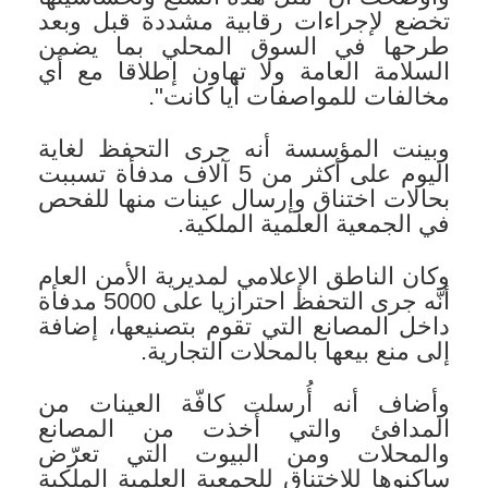
تخضع لإجراءات رقابية مشددة قبل وبعد
طرحها في السوق المحلي بما يضمن
السلامة العامة ولا تهاون إطلاقا مع أي
مخالفات للمواصفات أيا كانت".
وبينت المؤسسة أنه جرى التحفظ لغاية
اليوم على أكثر من 5 آلاف مدفأة تسببت
بحالات اختناق وإرسال عينات منها للفحص
في الجمعية العلمية الملكية.
وكان الناطق الإعلامي لمديرية الأمن العام
أنّه جرى التحفظ احترازيا على 5000 مدفأة
داخل المصانع التي تقوم بتصنيعها، إضافة
إلى منع بيعها بالمحلات التجارية.
وأضاف أنه أُرسلت كافّة العينات من
المدافئ والتي أخذت من المصانع
والمحلات ومن البيوت التي تعرّض
ساكنوها للاختناق للجمعية العلمية الملكية