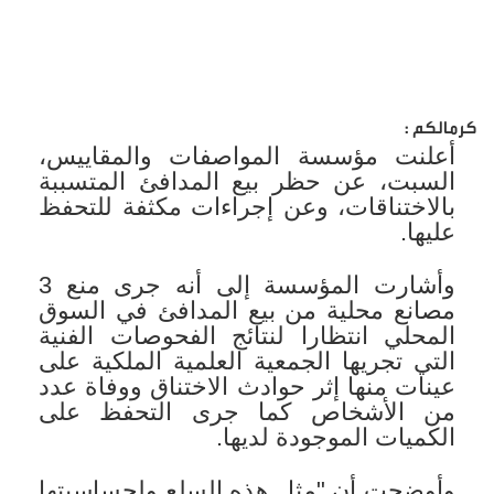
كرمالكم :
أعلنت مؤسسة المواصفات والمقاييس،
السبت، عن حظر بيع المدافئ المتسببة
بالاختناقات، وعن إجراءات مكثفة للتحفظ
عليها.
وأشارت المؤسسة إلى أنه جرى منع 3
مصانع محلية من بيع المدافئ في السوق
المحلي انتظارا لنتائج الفحوصات الفنية
التي تجريها الجمعية العلمية الملكية على
عينات منها إثر حوادث الاختناق ووفاة عدد
من الأشخاص كما جرى التحفظ على
الكميات الموجودة لديها.
وأوضحت أن "مثل هذه السلع ولحساسيتها