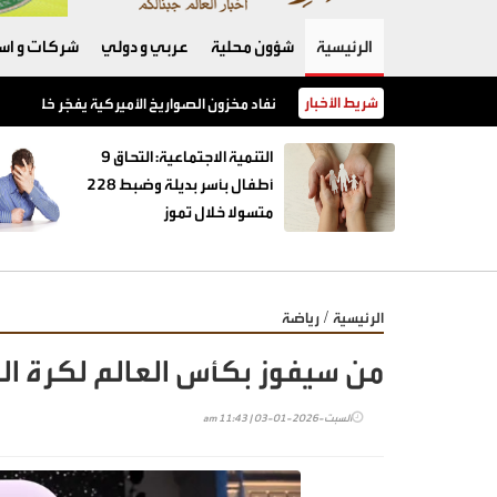
الرئيسية
شؤون محلية
عربي و دولي
شركات و است
شريط الأخبار
نفاد مخزون الصواريخ الأميركية يفجّر خلافًا بين 
‏التنمية الاجتماعية: التحاق 9
أطفال بأسر بديلة وضبط 228
متسولا خلال تموز
/
الرئيسية
رياضة
من سيفوز بكأس العالم لكرة الق
السبت-2026-01-03 | 11:43 am