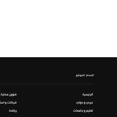
أقسام الموقع
الرئيسية
شؤون محلية
عربي و دولي
شركات و استث
تعليم و جامعات
رياضة