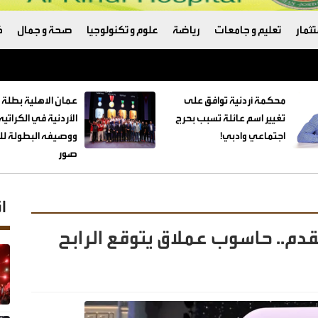
ثمار
تعليم و جامعات
رياضة
علوم و تكنولوجيا
صحة و جمال
ك
ترامب والبنتاغون
محكمة أردنية توافق على
عمان الاهلية بطلة 
تغيير اسم عائلة تسبب بحرج
الأردنية في الكراتي
اجتماعي وادبي!
ووصيفه البطولة للط
صور
ا
دم.. حاسوب عملاق يتوقع الرابح