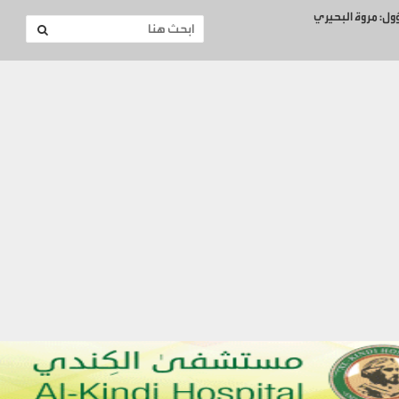
ؤول: مروة البحيري