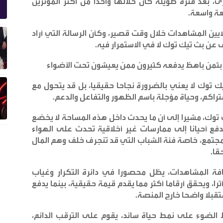
 بعد فترة طويلة كان خلالها واحدا من أكثر المؤثرين
عة واسعة
.
لايين المشاهدات خلال وقت قصير، وكأن الرسالة التي أراد
ن بث تيك توك لا في الاستمرار فيه
.
ا بثمن باهظ يدفعه كثيرون ممن يعيشون تحت الأضواء
ك توك لا يعني بالضرورة نجاحا حقيقيا، بل قد يتحول مع
اكم، وحياة مؤجلة باسم الظهور والتفاعل والدعم
.
 توك، مشيرا إلى أن ما يحدث داخل هذه المساحة لا يخضع
دفع أحيانا إلى ممارسات غير أخلاقية تحدث على الهواء
مجتمع، خاصة فئة الشباب التي قد تنجرف خلف وهم المال
قا
.
افة المشاهدات، يظل محصورا في دائرة التكرار وغياب
، ويحقق أرقاما أكثر مما يقدم قيمة حقيقية، بينما يدفع
ستقبلا واضحا خارج المنصة
.
 الضوء على نمط حياة سائد، يقوم على الترقب الدائم،