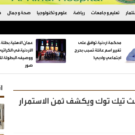
ثمار
تعليم و جامعات
رياضة
علوم و تكنولوجيا
صحة و جمال
ك
ترامب والبنتاغون
محكمة أردنية توافق على
عمان الاهلية بطلة 
تغيير اسم عائلة تسبب بحرج
الأردنية في الكراتي
اجتماعي وادبي!
ووصيفه البطولة للط
صور
ا
 بث تيك توك ويكشف ثمن الاستمرار