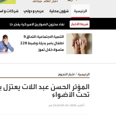
الرئيسية
شؤون محلية
عربي و دولي
شركات و است
شريط الأخبار
نفاد مخزون الصواريخ الأميركية يفجّر خلافًا بين 
‏التنمية الاجتماعية: التحاق 9
أطفال بأسر بديلة وضبط 228
متسولا خلال تموز
/
الرئيسية
أخبار النجوم
المؤثر الحسن عبد اللات يعتزل
تحت الأضواء
الأحد-2026-01-04 | 10:19 pm