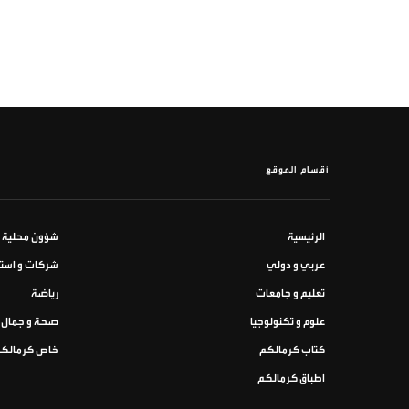
أقسام الموقع
الرئيسية
شؤون محلية
عربي و دولي
شركات و استث
تعليم و جامعات
رياضة
علوم و تكنولوجيا
صحة و جمال
كتاب كرمالكم
خاص كرمالك
اطباق كرمالكم