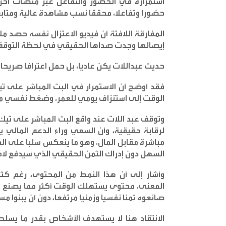
استمراره في الحضور والتفاعل عبر منصات أخرى،
حضورا وتفاعلا، محققا نسب مشاهدة عالية ومتاب
المفارقة اللافتة أن فيديو الاعتزال نفسه حصد م
إيصالها وجدت صداها الحقيقي في لحظة التوقف ع
حديث عبداللات يكن عاديا، بل حمل اعترافا صريح
فقد أوضح أن الاستمرار في البث المباشر على تي
الوقت إلى استنزاف يومي للعمر، وضغط نفسي متر
وتوقف عبد اللات عند واقع البث المباشر على تيك
لرقابة حقيقية، وأن السعي وراء الدعم المالي ي
مباشرة مقابل المال، وهو ما ينعكس سلبا على ال
السهل دون إدراك الثمن الحقيقي الذي سيدفع لاح
وأشار إلى أن هذا النمط من المحتوى، رغم كث
المعنى، محتوى يستهلك الوقت أكثر مما يصنع أثرا
صانعوه ثمنا نفسيا وزمنيا مرتفعا، دون أن يبنوا م
الانتقاد هنا لا يستهدف الأشخاص بقدر ما يسلط