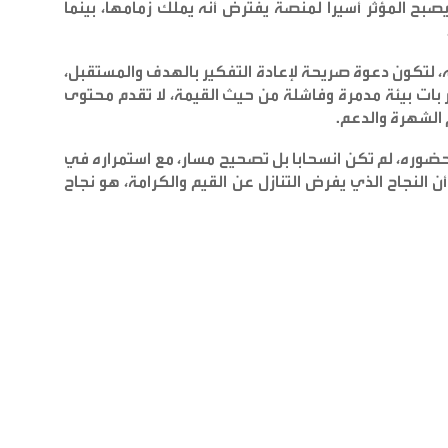
صبح المؤثر أسيرا لمنصة يفترض أنه يملك زمامها، بينما
ذاته، لتكون دعوة صريحة لإعادة التفكير بالهدف والمستقبل،
شر بات بيئة مدمرة وفاشلة من حيث القيمة، لا تقدم محتوى
م الشهرة والدعم
.
حضوره، لم تكن انسحابا بل تصحيح مسار، مع استمراره في
لنجاح الذي يفرض التنازل عن القيم والكرامة، هو نجاح