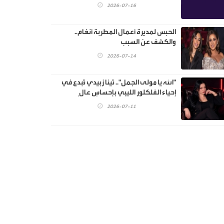
2026-07-16
الحبس لمديرة أعمال المطربة أنغام..
والكشف عن السبب
2026-07-14
"الله يا مولى الجمل".. تينا زبيدي تُبدع في
إحياء الفلكلور الليبي بإحساسٍ عالٍ
2026-07-11