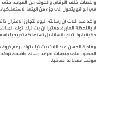
واللهاث خلف الأرقام، والخوف من الغياب، حتى ي
في الواقع يتحول إلى جزء من آليتها الاستهلاكية
.
وأكد عبد اللات أن رسالته اليوم تتجاوز الاعتزال 
لا باللحظة العابرة. معتبرا أن بث تيك توك المبا
حقيقيا، ولا تبني إنسانا، بل تستهلكه تدريجيا باس
مغادرة الحسن عبد اللات بث تيك توك، رغم ذروة 
الحضور على منصات أخرى. رسالة واضحة تؤكد أن ا
مؤقت مهما بدا صاخبا
.