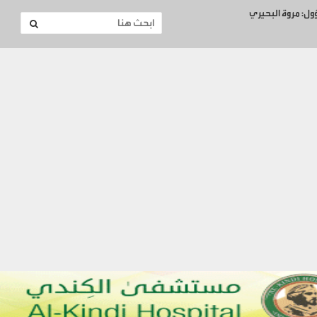
ؤول: مروة البحيري