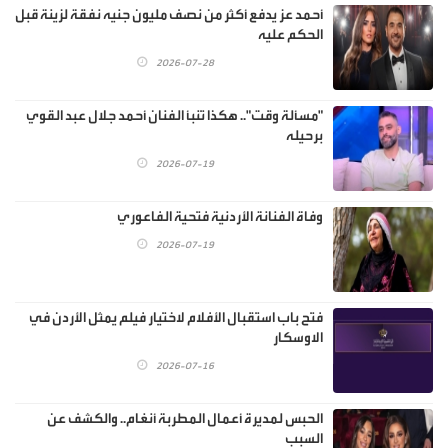
أحمد عز يدفع أكثر من نصف مليون جنيه نفقة لزينة قبل
الحكم عليه
2026-07-28
"مسألة وقت".. هكذا تنبأ الفنان أحمد جلال عبد القوي
برحيله
2026-07-19
وفاة الفنانة الأردنية فتحية الفاعوري
2026-07-19
فتح باب استقبال الأفلام لاختيار فيلم يمثل الأردن في
الاوسكار
2026-07-16
الحبس لمديرة أعمال المطربة أنغام.. والكشف عن
السبب