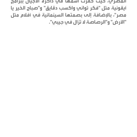
المصري، حيث حفرت اسمها في ذاكرة الأجيال ببرامج
أيقونية مثل "فكر ثواني واكسب دقايق" و"صباح الخير يا
مصر"، بالإضافة إلى بصمتها السينمائية في أفلام مثل
"الأرض" و"الرصاصة لا تزال في جيبي
".