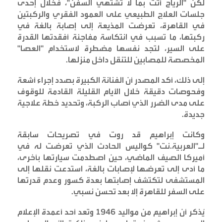
لكن "الرياح أتت بما لا تشتهي السفن"، فخلال إحدى
جلسات العلاج الطبيعي على العمود الفقري والركبتين
في القاهرة، تعرضت المذيعة إلى إصابة بالغة في
ركبتها، ما تسبب في انتكاسة مفاجئة أفقدتها القدرة
على السير، لتجد نفسها مضطرة لاستخدام "العصا"
المخصصة للمصابين للتنقل داخل منزلها
.
إلى ذلك، أكد المصدر أن الفنانة الكبيرة بصدد إجراء أشعة
وفحوصات دقيقة خلال الأيام القليلة القادمة للوقوف
على مدى الضرر الذي أصاب الركبة، وتحديد خطة علاجية
جديدة
.
وكانت إبراهيم قد روت في تصريحات سابقة
لـ"العربية.نت" كواليس الحادث الذي تعرضت له في
أميركا الصيف الماضي، حين اصطدمت سيارتها بأخرى،
ما أدى إلى تعرضها لإصابات بالغة، استدعت نقلها إلى
المستشفى لتكتشف إصابتها بعدة كسور وعدم قدرتها
على السفر للقاهرة إلا بعد تحسن نسبي
.
يُذكر أن إبراهيم من مواليد 1946 وتعد أحد أعمدة الإعلام