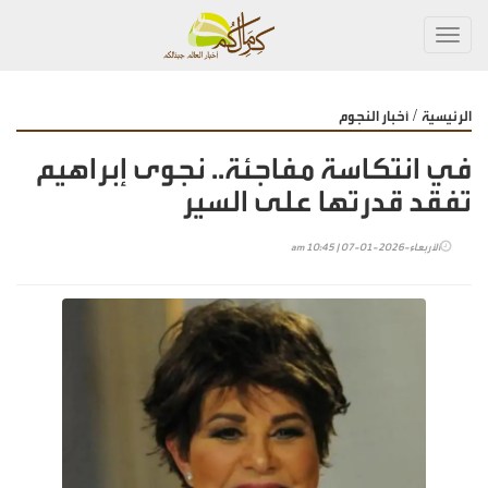
Toggl
navig
/
الرئيسية
أخبار النجوم
في انتكاسة مفاجئة.. نجوى إبراهيم
تفقد قدرتها على السير
الأربعاء-2026-01-07 | 10:45 am