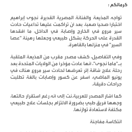
كرمالكم :
تواجه المذيعة والفنانة المصرية القديرة نجوى إبراهيم
اختباراً صحياً صعباً، بعد أن تراكمت عليها تداعيات حادث
سير مروع في الخارج وإصابة في الداخل، ما أفقدها
القدرة على الحركة بشكل طبيعي وجعلها رهينة "عصا
السير" في منزلها بالقاهرة
.
وفي التفاصيل، كشف مصدر مقرب من المذيعة الملقبة
بـ"ماما نجوى"، أنها عادت مؤخراً من الولايات المتحدة بعد
رحلة علاج شاقة إثر تعرضها لحادث سير مروع هناك في
يونيو الماضي، أسفر عن كسور وإصابات بالغة تطلبت
جراحات دقيقة
.
كما أشار المصدر للعربية.نت إلى أنه رغم استقرار حالتها،
وجهها فريق طبي بضرورة الالتزام بجلسات علاج طبيعي
مكثفة لاستعادة توازنها
.
انتكاسة مفاجئة