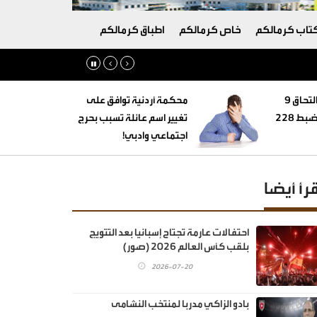
تاب كرمالكم
خاص كرمالكم
اطباق كرمالكم
‏التنمية الاجتماعية: التحاق 9
محكمة أردنية توافق على
أطفال بأسر بديلة وضبط 228
تغيير اسم عائلة تسبب بحرج
اجتماعي وادبي!
قرأ أيضا
احتفالات عارمة تجتاح إسبانيا بعد التتويج
بلقب كأس العالم 2026 (صور)
2026-07-20
بادو الزاكي مدربا لمنتخب النشامى