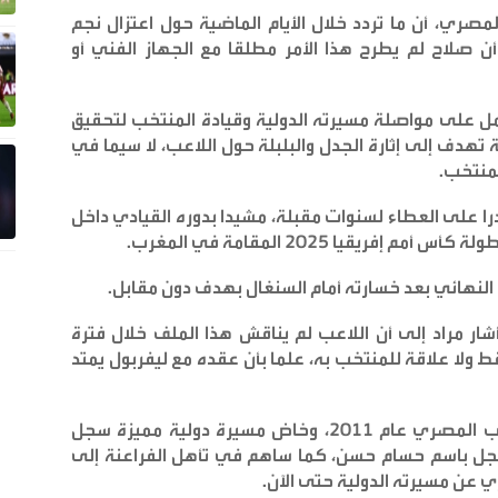
صري، أن ما تردد خلال الأيام الماضية حول اعتزال نجم
ن صلاح لم يطرح هذا الأمر مطلقا مع الجهاز الفني أو
مل على مواصلة مسيرته الدولية وقيادة المنتخب لتحقيق
 تهدف إلى إثارة الجدل والبلبلة حول اللاعب، لا سيما في
لمنتخب
.
درا على العطاء لسنوات مقبلة، مشيدا بدوره القيادي داخل
يقيا 2025 المقامة في المغرب
.
لنهائي بعد خسارته أمام السنغال بهدف دون مقابل
.
شار مراد إلى أن اللاعب لم يناقش هذا الملف خلال فترة
ط ولا علاقة للمنتخب به، علما بأن عقده مع ليفربول يمتد
ويُذكر أن محمد صلاح انضم إلى صفوف المنتخب المصري عام 2011، وخاض مسيرة دولية مميزة سجل
سي المسجل باسم حسام حسن، كما ساهم في تأهل الفراعنة إلى
.