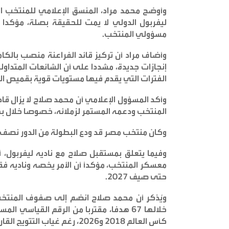
وأوضح محمد مراد، المنسق الإعلامي للمنتخب الم
ليفربول الدولي لا يمت للحقيقة بصلة، مؤكدا أ
مسؤولي المنتخب
.
وأضاف مراد أن تركيز قائد الفراعنة منصب بالكا
إنجازات جديدة، مشددا على أن الشائعات المتداولة
الفترات التي يقدم فيها مستويات قوية بقميص ا
وأكد المسؤول الإعلامي أن محمد صلاح لا يزال قا
المنتخب ودعمه المستمر لزملائه، خصوصا خلال بطولة كأس أمم إفر
وكان منتخب مصر قد ودع البطولة من الدور نصف ا
وفيما يتعلق بمستقبل صلاح مع ناديه ليفربول، أ
معسكر المنتخب، مؤكداً أن الأمر يخصه وناديه فق
حتى صيف 2027
.
خلالها 67 هدفا، مقتربا من الرقم القيا
كأس العالم 2018 و2026، رغم غياب التتويج القاري عن مسيرته الدولية حتى الآن