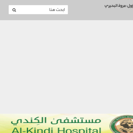
ؤول: مروة البحيري