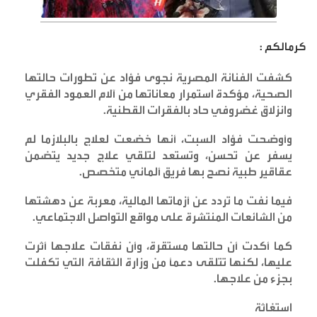
كرمالكم :
كشفت الفنانة المصرية نجوى فؤاد عن تطورات حالتها
الصحية، مؤكدة استمرار معاناتها من آلام العمود الفقري
وانزلاق غضروفي حاد بالفقرات القطنية
.
وأوضحت فؤاد السبت، أنها خضعت لعلاج بالبلازما لم
يسفر عن تحسن، وتستعد لتلقي علاج جديد يتضمن
عقاقير طبية نصح بها فريق ألماني متخصص
.
فيما نفت ما تردد عن أزماتها المالية، معربة عن دهشتها
من الشائعات المنتشرة على مواقع التواصل الاجتماعي
.
كما أكدت أن حالتها مستقرة، وأن نفقات علاجها أثرت
عليها، لكنها تتلقى دعماً من وزارة الثقافة التي تكفلت
بجزء من علاجها
.
استغاثة