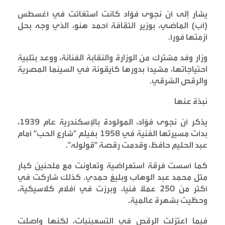
يشار إلى أن نجوى فؤاد كانت استغاثت في أغسطس
(آب) الماضي، بوزير الثقافة أحمد هنو، الذي وجه بحل
أزمتها فوراً
.
وزار وفد مشترك من الوزارة والنقابة الفنانة، ووعد بتلبية
احتياجاتها، مشيداً بدورها كأيقونة في السينما المصرية
والرقص الشرقي
.
نبذة عنها
يذكر أن نجوى فؤاد، المولودة بالإسكندرية عام 1939،
بدأت مسيرتها الفنية في 1958 بفيلم "شارع الحب" أمام
عبد الحليم حافظ، وقدمت رقصة "قولوله
".
كما أسست فرقة استعراضية وتعاونت مع ملحنين كبار
مثل محمد عبد الوهاب وبليغ حمدي. كذلك شاركت في
أكثر من 250 عملاً فنياً، وبرزت في أفلام كلاسيكية،
وحظيت بشهرة عالمية
.
فيما اعتزلت الرقص في التسعينيات، لكنها واصلت