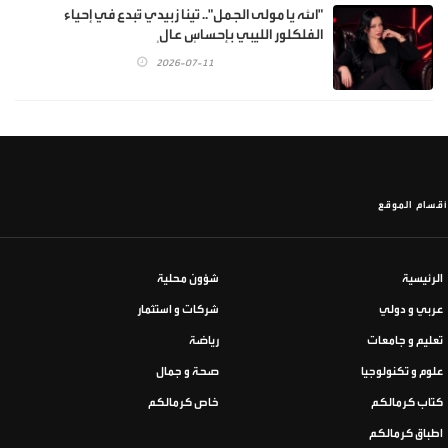
"الله يا مولى الجمل".. تينا زبيدي تُبدع في إحياء
الفلكلور الليبي بإحساسٍ عالٍ
2026-07-11
أقسام الموقع
الرئيسية
شؤون محلية
عربي و دولي
شركات و استثمار
تعليم و جامعات
رياضة
علوم و تكنولوجيا
صحة و جمال
كتاب كرمالكم
خاص كرمالكم
اطباق كرمالكم