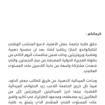
كرمالكم :
حقق طلبة جامعة عمّان الأهلية، لاعبو المنتخب الوطني
للتايكواندو، إنجازًا رياضيًا لافتًا، بعد أن حصدوا ذهبية
وفضية وبرونزيتين، وذلك ضمن منافسات اليوم الثاني من
بطولة الفجيرة الدولية المصنفة من عيار النجمتين، والتي
شهدت مشاركة واسعة من نخبة اللاعبين على المستوى
العالمي
.
وجاءت الميدالية الذهبية عن طريق الطالب جعفر الداود،
فيما نال خريج الجامعة اللاعب زيد الحلواني الميدالية
الفضية، بينما أحرز الميداليتين البرونزيتين كل من
الطالبين زيد مصطفى ومحمود الطرايرة، في تأكيد واضح
على المستوى الفني المتقدم الذي يتمتع به طلبة