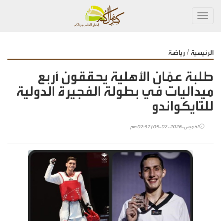
Toggl
navig
/
الرئيسية
رياضة
طلبة عمّان الأهلية يحققون أربع
ميداليات في بطولة الفجيرة الدولية
للتايكواندو
الخميس-2026-02-05 | 02:37 pm