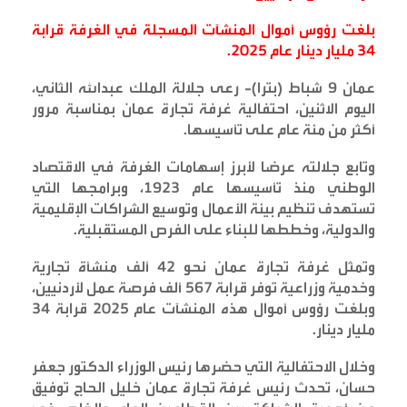
بلغت رؤوس أموال المنشآت المسجلة في الغرفة قرابة
34 مليار دينار عام 2025
.
عمان 9 شباط (بترا)- رعى جلالة الملك عبدالله الثاني،
اليوم الاثنين، احتفالية غرفة تجارة عمان بمناسبة مرور
أكثر من مئة عام على تأسيسها
.
وتابع جلالته عرضا لأبرز إسهامات الغرفة في الاقتصاد
الوطني منذ تأسيسها عام 1923، وبرامجها التي
تستهدف تنظيم بيئة الأعمال وتوسيع الشراكات الإقليمية
والدولية، وخططها للبناء على الفرص المستقبلية
.
وتمثل غرفة تجارة عمان نحو 42 ألف منشأة تجارية
وخدمية وزراعية توفر قرابة 567 ألف فرصة عمل لأردنيين،
وبلغت رؤوس أموال هذه المنشآت عام 2025 قرابة 34
مليار دينار
.
وخلال الاحتفالية التي حضرها رئيس الوزراء الدكتور جعفر
حسان، تحدث رئيس غرفة تجارة عمان خليل الحاج توفيق