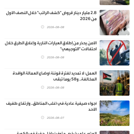
2.8 مليار دينار قروض "كشف الراتب" خلال النصف الأول
من 2026
2026-08-08
الأمن يحذر من إطلاق العيارات النارية وإغلاق الطرق خلال
احتفالات "التوجيهي"
2026-08-08
العمل: لا تمديد لفترة قوننة أوضاع العمالة الوافدة
المخالفة.. و58 يوما تبقى
2026-08-08
أجواء صيفية عادية في أغلب المناطق.. وارتفاع طفيف
الأحد
2026-08-07
العثور على شخص متوفيًا داخل حفرة في الكورة..