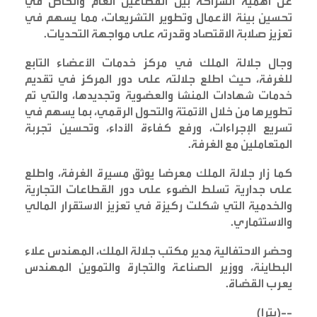
عن أهمية الشراكة بين القطاعين العام والخاص في
تحسين بيئة الأعمال وتطوير التشريعات، مما يسهم في
تعزيز صلابة الاقتصاد وقدرته على مواجهة التحديات
.
وجال جلالة الملك في مركز خدمات الأعضاء التابع
للغرفة، حيث اطلع جلالته على دور المركز في تقديم
خدمات شهادات المنشأ والعضوية وتجديدها، والتي تم
تطويرها من خلال الأتمتة والتحول الرقمي، بما يسهم في
تسريع الإجراءات، ورفع كفاءة الأداء، وتحسين تجربة
المتعاملين مع الغرفة
.
كما زار جلالة الملك معرضا يوثق مسيرة الغرفة، واطلع
على جدارية تسلط الضوء على دور القطاعات التجارية
والخدمية التي شكلت ركيزة في تعزيز الاستقرار المالي
والاستثماري
.
وحضر الاحتفالية مدير مكتب جلالة الملك، المهندس علاء
البطاينة، ووزير الصناعة والتجارة والتموين المهندس
يعرب القضاة
.
--(
بترا
)