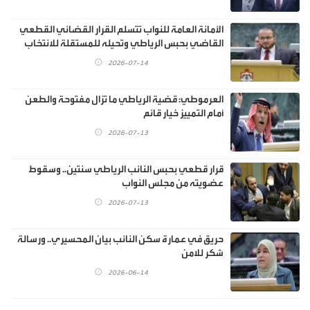
الأمانة العامة للنواب تتسلم القرار القضائي القطعي
القاضي بحبس الرياطي وتحيله للمستقلة للانتخاب
2026-07-14
العرموطي: قضية الرياطي ما تزال مفتوحة والطعن
أمام التمييز خيار قائم
2026-07-13
قرار قطعي بحبس النائب الرياطي سنتين.. وسقوط
عضويته من مجلس النواب
2026-07-13
حريق في عمارة سكن النائب بيان المحسيري.. ورسالة
شكر للامن
2026-06-14