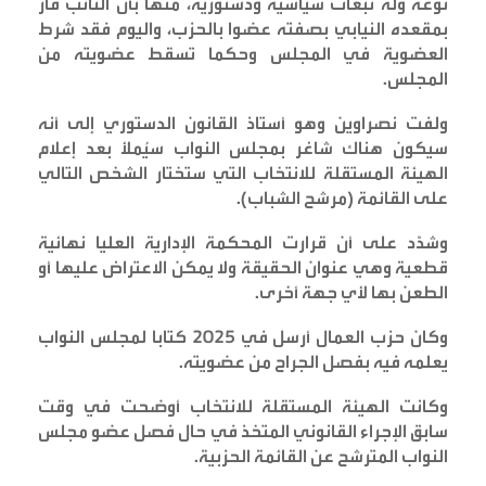
نوعه وله تبعات سياسية ودستورية، منها بأن النائب فاز
بمقعده النيابي بصفته عضوا بالحزب، واليوم فقد شرط
العضوية في المجلس وحكما تسقط عضويته من
المجلس
.
ولفت نصراوين وهو أستاذ القانون الدستوري إلى أنه
سيكون هناك شاغر بمجلس النواب سيُملأ بعد إعلام
الهيئة المستقلة للانتخاب التي ستختار الشخص التالي
على القائمة (مرشح الشباب)
.
وشدّد على أن قرارت المحكمة الإدارية العليا نهائية
قطعية وهي عنوان الحقيقة ولا يمكن الاعتراض عليها أو
الطعن بها لأي جهة أخرى
.
وكان حزب العمال أرسل في 2025 كتابا لمجلس النواب
يعلمه فيه بفصل الجراح من عضويته
.
وكانت الهيئة المستقلة للانتخاب أوضحت في وقت
سابق الإجراء القانوني المتخذ في حال فصل عضو مجلس
النواب المترشح عن القائمة الحزبية
.