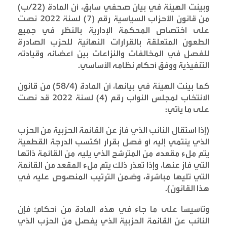
وبينت الهيئة في بيان صحفي سابق، أن المادة (22/ب)
من قانون الأحزاب السياسية رقم (7) لسنة 2022 نصت
على اختصاص المحكمة الإدارية بالنظر في جميع
الطعون المتعلقة بالقرارات النهائية للحزب الصادرة
للفصل في المخالفات والنزاعات بين أعضائه وقيادته
التنفيذية ووفق أحكام نظامه الأساسي
.
كما بينت الهيئة في بيانها، أن المادة (58/4) من قانون
الانتخاب لمجلس النواب رقم (4) لسنة 2022 قد نصت
على ما يأتي
:
(
إذا استقال النائب الذي فاز عن القائمة الحزبية من الحزب
الذي ينتمي إليه أو فصل بقرار اكتسب الدرجة القطعية
يتم ملء مقعده من المترشح الذي يليه من القائمة ذاتها
التي فاز عنها، وإذا تعذر ذلك يتم ملء المقعد من القائمة
التي تليها مباشرة، وضمن الترتيب المنصوص عليه في
هذا القانون
).
وتأسيسا على ما جاء في هذه المادة من أحكام؛ فإن
النائب عن القائمة الحزبية الذي يفصل من الحزب الذي