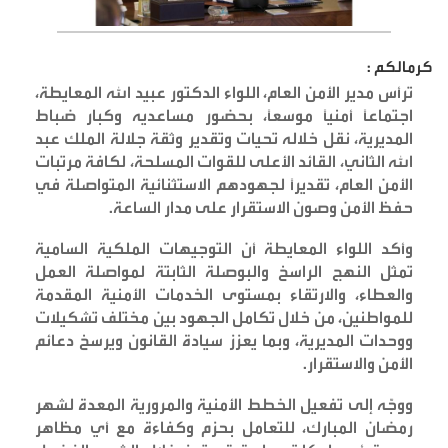
كرمالكم :
ترأس مدير الأمن العام، اللواء الدكتور عبيد الله المعايطة،
اجتماعاً أمنياً موسعاً، بحضور مساعديه وكبار ضباط
المديرية، نقل خلاله تحيات وتقدير وثقة جلالة الملك عبد
الله الثاني، القائد الأعلى للقوات المسلحة، لكافة مرتبات
الأمن العام، تقديراً لجهودهم الاستثنائية المتواصلة في
حفظ الأمن وصون الاستقرار على مدار الساعة
.
وأكد اللواء المعايطة أن التوجيهات الملكية السامية
تمثل النهج الراسخ والبوصلة الثابتة لمواصلة العمل
والعطاء، والارتقاء بمستوى الخدمات الأمنية المقدمة
للمواطنين، من خلال تكامل الجهود بين مختلف تشكيلات
ووحدات المديرية، وبما يعزز سيادة القانون ويرسخ دعائم
الأمن والاستقرار
.
ووجّه إلى تفعيل الخطط الأمنية والمرورية المعدة لشهر
رمضان المبارك، للتعامل بحزم وكفاءة مع أي مظاهر