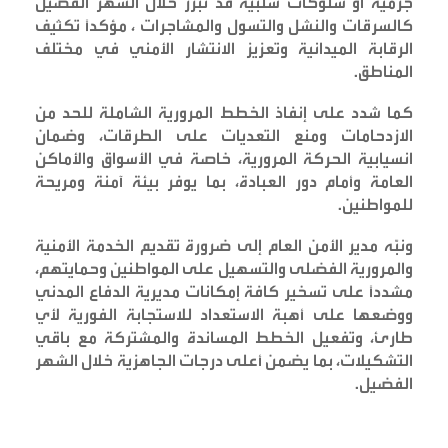
جرمية أو سلوكات سلبية قد تبرز خلال الشهر الفضيل
كالسرقات والنشل والتسول والمشاجرات ، مؤكداً تكثيف
الرقابة الميدانية وتعزيز الانتشار الأمني في مختلف
المناطق
.
كما شدد على إنفاذ الخطط المرورية الشاملة للحد من
الازدحامات ومنع التعديات على الطرقات، وضمان
انسيابية الحركة المرورية، خاصة في الأسواق والأماكن
العامة وأمام دور العبادة، بما يوفر بيئة آمنة ومريحة
للمواطنين
.
ونبّه مدير الأمن العام إلى ضرورة تقديم الخدمة الأمنية
والمرورية الفضلى والتسهيل على المواطنين وحمايتهم،
مشدداً على تسخير كافة إمكانات مديرية الدفاع المدني
ووضعها على أهبة الاستعداد للاستجابة الفورية لأي
طارئ، وتفعيل الخطط المساندة والمشتركة مع باقي
التشكيلات، بما يضمن أعلى درجات الجاهزية خلال الشهر
الفضيل
.