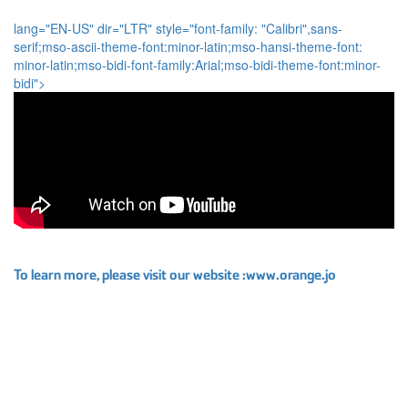
lang="EN-US" dir="LTR" style="font-family: "Calibri",sans-
serif;mso-ascii-theme-font:minor-latin;mso-hansi-theme-font:
minor-latin;mso-bidi-font-family:Arial;mso-bidi-theme-font:minor-
bidi">
To learn more, please visit our website
:
www.orange.jo