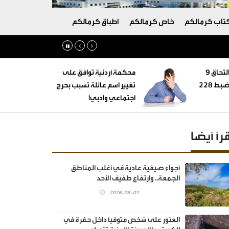
تاب كرمالكم
خاص كرمالكم
اطباق كرمالكم
‏التنمية الاجتماعية: التحاق 9
محكمة أردنية توافق على
أطفال بأسر بديلة وضبط 228
تغيير اسم عائلة تسبب بحرج
اجتماعي وادبي!
قرأ أيضا
أجواء صيفية عادية في أغلب المناطق
الجمعة.. وارتفاع طفيف الأحد
2026-08-07
العثور على شخص متوفيًا داخل حفرة في