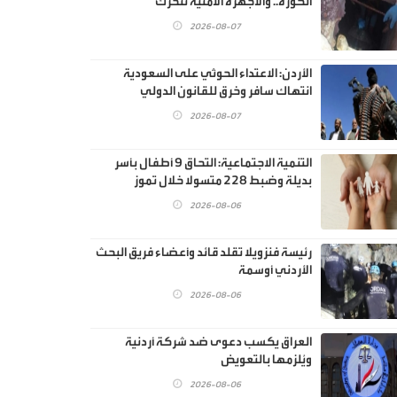
الكورة.. والأجهزة الأمنية تتحرك
2026-08-07
الأردن: الاعتداء الحوثي على السعودية
انتهاك سافر وخرق للقانون الدولي
2026-08-07
‏التنمية الاجتماعية: التحاق 9 أطفال بأسر
بديلة وضبط 228 متسولا خلال تموز
2026-08-06
رئيسة فنزويلا تقلد قائد وأعضاء فريق البحث
الأردني أوسمة
2026-08-06
العراق يكسب دعوى ضد شركة أردنية
ويُلزمها بالتعويض
2026-08-06