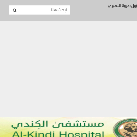
ؤول: مروة البحيري