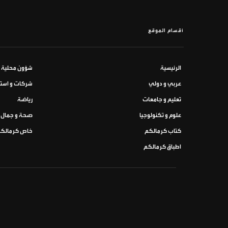
أقسام الموقع
الرئيسية
شؤون محلية
عربي و دولي
شركات و استث
تعليم و جامعات
رياضة
علوم و تكنولوجيا
صحة و جمال
كتاب كرمالكم
خاص كرمالك
اطباق كرمالكم