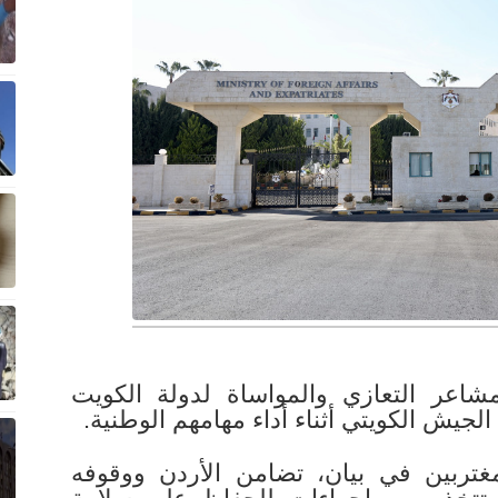
شاعر التعازي والمواساة لدولة الكويت
جيش الكويتي أثناء أداء مهامهم الوطنية.
غتربين في بيان، تضامن الأردن ووقوفه