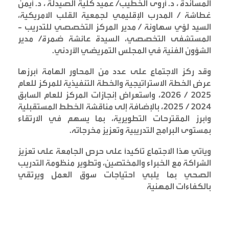
المساندة ، د. أروى الخطيب/ عميد كلية الصيدلة ، د. أيمن
غطاشة / المدرب الإقليمي لجمعية القلب الامريكية،
السيد لؤي سهاونة / مدير المركز التخصصي للتدريب -
المستشفى التخصصي، السيدة عائشة ضمرة/ مدير
الشؤون الفنية في المجلس التمريضي الأردني
.
وقد ركز الاجتماع على عدد من المحاور الهامة أبرزها
عرض الخطة الاستراتيجية والخطة التنفيذية للمركز للعام
2025 / 2026، واستعراض إنجازات المركز للعام السابق
2024 / 2025، بالإضافة إلى مناقشة الخطط المستقبلية
وأبرز المقترحات التطويرية، بما يسهم في الارتقاء
بمستوى البرامج التدريبية وتعزيز مخرجاته
.
ويأتي هذا الاجتماع تأكيدًا على حرص الجامعة على تعزيز
الشراكة مع الخبراء والمختصين، وتطوير منظومة التدريب
الصحي بما يلبي احتياجات سوق العمل ويرتقي
بالكفاءات المهنية