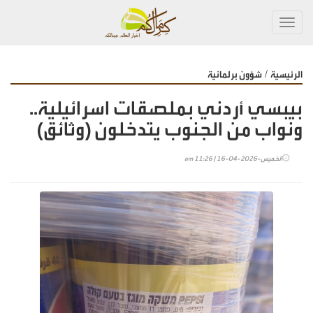
Toggl
navig
/
الرئيسية
شؤون برلمانية
بيبسي أردني بملصقات اسرائيلية..
ونواب من الجنوب يتدخلون (وثائق)
الخميس-2026-04-16 | 11:26 am