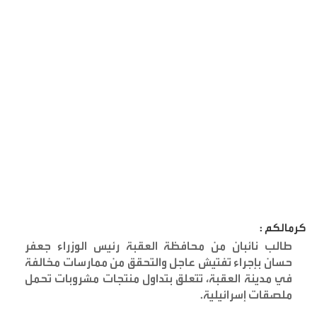
كرمالكم :
طالب نائبان من محافظة العقبة رئيس الوزراء جعفر
حسان بإجراء تفتيش عاجل والتحقق من ممارسات مخالفة
في مدينة العقبة، تتعلق بتداول منتجات مشروبات تحمل
ملصقات إسرائيلية
.