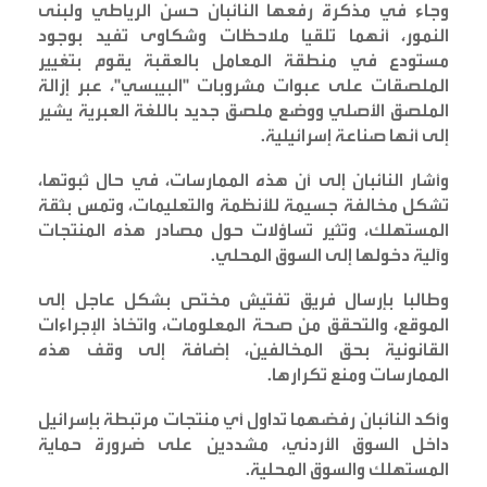
وجاء في مذكرة رفعها النائبان حسن الرياطي ولبنى
النمور، أنهما تلقيا ملاحظات وشكاوى تفيد بوجود
مستودع في منطقة المعامل بالعقبة يقوم بتغيير
الملصقات على عبوات مشروبات "البيبسي"، عبر إزالة
الملصق الأصلي ووضع ملصق جديد باللغة العبرية يشير
إلى أنها صناعة إسرائيلية
.
وأشار النائبان إلى أن هذه الممارسات، في حال ثبوتها،
تشكل مخالفة جسيمة للأنظمة والتعليمات، وتمس بثقة
المستهلك، وتثير تساؤلات حول مصادر هذه المنتجات
وآلية دخولها إلى السوق المحلي
.
وطالبا بإرسال فريق تفتيش مختص بشكل عاجل إلى
الموقع، والتحقق من صحة المعلومات، واتخاذ الإجراءات
القانونية بحق المخالفين، إضافة إلى وقف هذه
الممارسات ومنع تكرارها
.
وأكد النائبان رفضهما تداول أي منتجات مرتبطة بإسرائيل
داخل السوق الأردني، مشددين على ضرورة حماية
المستهلك والسوق المحلية
.