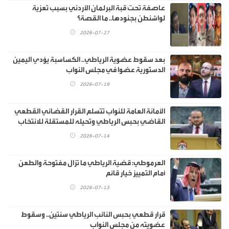
عاصفة تحت قبة البرلمان الأردني بسبب تعزية
لواشنطن بجنودها.. ما القصة؟
2026-07-27
بعد سقوط عضوية الرياطي.. الكساسبة يؤدي اليمين
الدستورية عضوا في مجلس النواب
2026-07-19
الأمانة العامة للنواب تتسلم القرار القضائي القطعي
القاضي بحبس الرياطي وتحيله للمستقلة للانتخاب
2026-07-14
العرموطي: قضية الرياطي ما تزال مفتوحة والطعن
أمام التمييز خيار قائم
2026-07-13
قرار قطعي بحبس النائب الرياطي سنتين.. وسقوط
عضويته من مجلس النواب