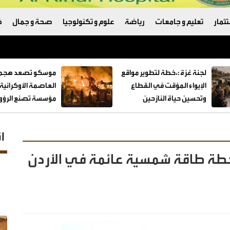
ثمار
تعليم و جامعات
رياضة
علوم و تكنولوجيا
صحة و جمال
ك
لجنة غزة :،خطة لتطوير مواقع
موسكو تصعد هجما
الإيواء المؤقت في القطاع
العاصمة الأوكراني
وتحسين حياة النازحين
مؤسسة تصنع الرؤوس
ا
محطة طاقة شمسية عائمة في الأردن