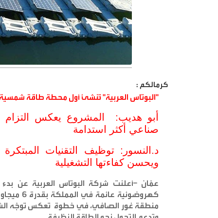
كرمالكم :
"
البوتاس العربية" تُنشئ أول محطة طاقة شمسية عائمة في ا
أبو هديب: المشروع يعكس التزام "ال
صناعي أكثر استدامة
د.النسور: توظيف التقنيات المبتكرة
ويحسن كفاءتها التشغيلية
عمّان –أعلنت شركة البوتاس العربية عن بدء
كهروضوئية 
منطقة غور الصافي، في خطوة تعكس توجّه الشركة
وتدعم التحول نحو الطاقة النظيفة
..