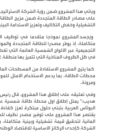
على مصادر الطاقة المتجددة ضمن مزيج الطاقة
التشغيلية وخفض التكاليف وتعزيز الاستدامة البي
ويُجسد المشروع نموذجاً متقدماً في توظيف ال
متكاملة، إذ يوفّر مصدراً للطاقة المتجددة والم
التجميعية عبر الألواح الشمسية العائمة التي تغ
في ظل الظروف المناخية التي تتميز بها منطقة 
كما يتيح المشروع الاستفادة من المسطحات المائ
محطات الطاقة، بما يدعم الاستخدام الأمثل للموا
ومرونة
.
وفي تعليقه على إطلاق هذا المشروع، قال رئيس 
هديب:" يمثل إطلاق أول محطة طاقة شمسية عا
البوتاس العربية بتبني حلول مبتكرة تعزز كفاءة 
يقتصر هذا المشروع على توفير مصدر نظيف للطا
المائية لتحقيق قيمة تشغيلية وبيئية متكاملة، 
الشركة كإحدى الركائز الأساسية للاقتصاد الوطن