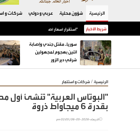
الرئيسية
شؤون محلية
عربي و دولي
شركات و است
شريط الأخبار
استقرار أسعار أصناف عديدة من الخضار مع ورود كميات وافرة إلى "السوق المركزي"
سوريا.. مقتل جندي وإصابة
اثنين بهجوم لمجهولين
شرقي دير الزور
/
الرئيسية
شركات و استثمار
"البوتاس العربية" تُنشئ أول 
بقدرة 6 ميجاواط ذروة
الأربعاء-2026-05-06 | 02:05 pm