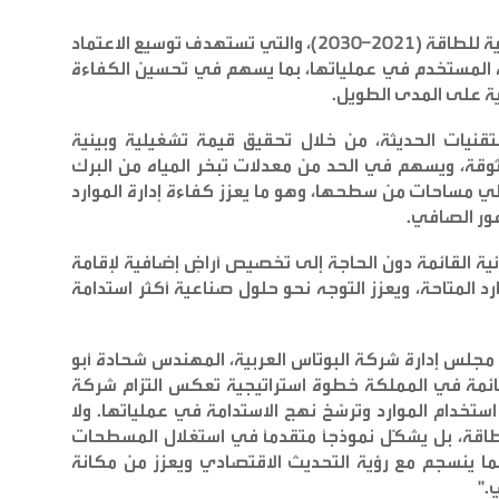
ويأتي هذا المشروع ضمن رؤية الشركة الاستراتيجية للطاقة (2021–2030)، والتي تستهدف توسيع الاعتماد
 المستخدم في عملياتها، بما يسهم في تحسين الكفاءة
ئية على المدى الطويل
.
تقنيات الحديثة، من خلال تحقيق قيمة تشغيلية وبيئية
وثوقة، ويسهم في الحد من معدلات تبخر المياه من البرك
طي مساحات من سطحها، وهو ما يعزز كفاءة إدارة الموارد
غور الصافي
.
ية القائمة دون الحاجة إلى تخصيص أراضٍ إضافية لإقامة
رد المتاحة، ويعزز التوجه نحو حلول صناعية أكثر استدامة
مجلس إدارة شركة البوتاس العربية، المهندس شحادة أبو
ئمة في المملكة خطوة استراتيجية تعكس التزام شركة
استخدام الموارد وترسّخ نهج الاستدامة في عملياتها. ولا
قة، بل يشكّل نموذجاً متقدماً في استغلال المسطحات
بما ينسجم مع رؤية التحديث الاقتصادي ويعزز من مكانة
ي
."