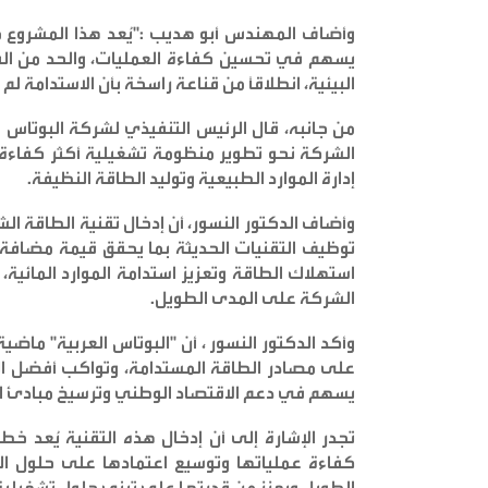
وأضاف المهندس أبو هديب :"يُعد هذا المشروع
يسهم في تحسين كفاءة العمليات، والحد من الفا
البيئية، انطلاقاً من قناعة راسخة بأن الاستدامة لم
من جانبه، قال الرئيس التنفيذي لشركة البوتاس ال
الشركة نحو تطوير منظومة تشغيلية أكثر كفاءة و
إدارة الموارد الطبيعية وتوليد الطاقة النظيفة
.
وأضاف الدكتور النسور، أن إدخال تقنية الطاقة 
توظيف التقنيات الحديثة بما يحقق قيمة مضافة 
استهلاك الطاقة وتعزيز استدامة الموارد المائية، 
الشركة على المدى الطويل
.
وأكد الدكتور النسور ، أن "البوتاس العربية" ماضي
على مصادر الطاقة المستدامة، وتواكب أفضل الم
يسهم في دعم الاقتصاد الوطني وترسيخ مبادئ ال
تجدر الإشارة إلى أن إدخال هذه التقنية يُعد خ
كفاءة عملياتها وتوسيع اعتمادها على حلول ال
الطويل ويعزز من قدرتها على تبني حلول تشغيلية