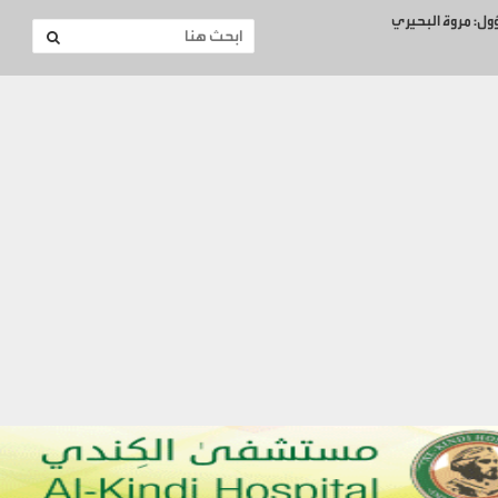
ؤول: مروة البحيري