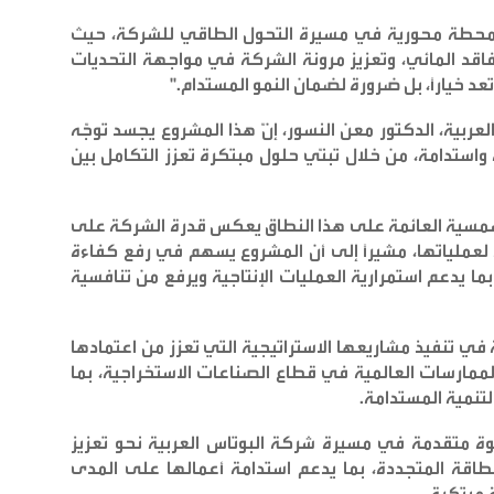
 محطة محورية في مسيرة التحول الطاقي للشركة، حيث
قد المائي، وتعزيز مرونة الشركة في مواجهة التحديات
 تعد خياراً، بل ضرورة لضمان النمو المستدام
."
عربية، الدكتور معن النسور، إنّ هذا المشروع يجسد توجّه
استدامة، من خلال تبنّي حلول مبتكرة تعزز التكامل بين
الشمسية العائمة على هذا النطاق يعكس قدرة الشركة على
لعملياتها، مشيراً إلى أن المشروع يسهم في رفع كفاءة
بما يدعم استمرارية العمليات الإنتاجية ويرفع من تنافسية
ة في تنفيذ مشاريعها الاستراتيجية التي تعزز من اعتمادها
مارسات العالمية في قطاع الصناعات الاستخراجية، بما
تنمية المستدامة
.
طوة متقدمة في مسيرة شركة البوتاس العربية نحو تعزيز
طاقة المتجددة، بما يدعم استدامة أعمالها على المدى
 مبتكرة
.