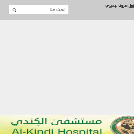
ؤول: مروة البحيري