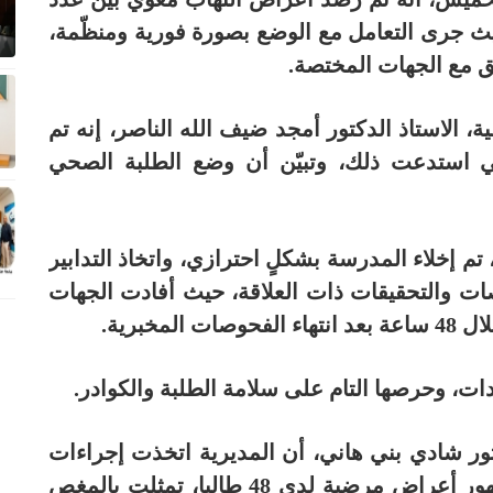
حيث جرى التعامل مع الوضع بصورة فورية ومنظّمة،
ق مع الجهات المختصة.
، الاستاذ الدكتور أمجد ضيف الله الناصر، إنه تم
التي استدعت ذلك، وتبيّن أن وضع الطلبة الصحي
، تم إخلاء المدرسة بشكلٍ احترازي، واتخاذ التدابير
صات والتحقيقات ذات العلاقة، حيث أفادت الجهات
مخبرية.
ت، وحرصها التام على سلامة الطلبة والكوادر.
ر شادي بني هاني، أن المديرية اتخذت إجراءات
احترازية فورية عقب تلقي بلاغات حول ظهور أعراض مرضية لدى 48 طالبا، تمثلت بالمغص