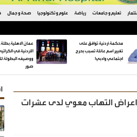
ثمار
تعليم و جامعات
رياضة
علوم و تكنولوجيا
صحة و جمال
ك
ترامب والبنتاغون
محكمة أردنية توافق على
عمان الاهلية بطلة 
تغيير اسم عائلة تسبب بحرج
الأردنية في الكراتي
اجتماعي وادبي!
ووصيفه البطولة للط
صور
ا
 اعراض التهاب معوي لدى عشرات