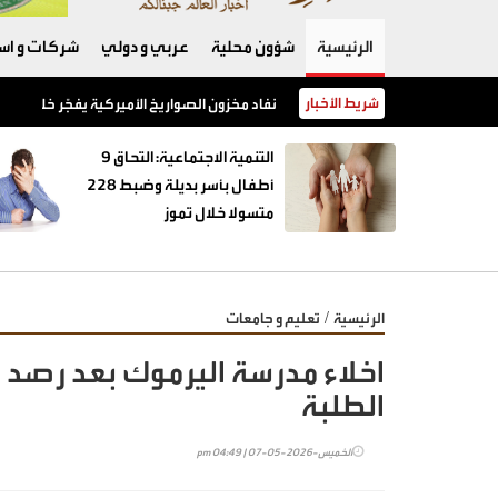
الرئيسية
شؤون محلية
عربي و دولي
شركات و است
شريط الأخبار
نفاد مخزون الصواريخ الأميركية يفجّر خلافًا بين 
‏التنمية الاجتماعية: التحاق 9
أطفال بأسر بديلة وضبط 228
متسولا خلال تموز
/
الرئيسية
تعليم و جامعات
اخلاء مدرسة اليرموك بعد رصد
الطلبة
الخميس-2026-05-07 | 04:49 pm