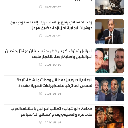
2026-08-06
وفد باكستاني رفيع برئاسة شريف إلى السعودية مع
مؤشرات ايجابية لحل أزمة مضيق هرمز
2026-08-06
اسرائيل تعترف: كمين خطر بجنوب لبنان ومقتل جنديين
إسرائيليين وإصابة أربعة بانفجار عنيف
2026-08-06
الإعلام العبري يزعم : نقل وحدات وأنشطة تابعة
لحماس إلى تركيا عقب إجراءات قطرية مشددة
2026-08-06
جماعة «أبو شباب» تطالب اسرائيل باستئناف الحرب
على غزة والدهيني يقدم "نصائح" لـ"نتنياهو
2026-08-05