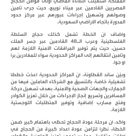
المملكة استقبلت الثلاثاء الماضي أولى قوافل الحجاج
المصريين القادمين عبر ميناء نويبع، حيث جرى تأمين
وصولهم وتسهيل إجراءات عبورهم عبر مركز حدود
المدورة باتجاه الأراضي السعودية
.
وأضاف أن الخطة تشمل كذلك حجاج السلطة
الفلسطينية وعرب الـ48 القادمين عبر جسر الملك
حسين، حيث يتم توفير المرافقات الأمنية اللازمة لهم
وتأمين انتقالهم إلى المراكز الحدودية سواء للمغادرين براً
أو جواً
.
وبيّن سائد القطاونة، أن المراكز الحدودية أعدّت خططاً
تشغيلية خاصة بالتنسيق مع الشركاء العاملين فيها من
الجمارك والجهات الصحية والأمنية، بهدف تسهيل حركة
المسافرين وتسريع إنجاز الإجراءات من خلال تعزيز الكوادر
وفتح مسارب إضافية وتوفير المتطلبات اللوجستية
اللازمة
.
وأكد، أن مرحلة عودة الحجاج تحظى باهتمام كبير ضمن
الخطة، نظراً لتزامن عودة أعداد كبيرة من الحجاج في
أوقات متقاربة، مما يستدعي تعزيز الجاهزية والكوادر