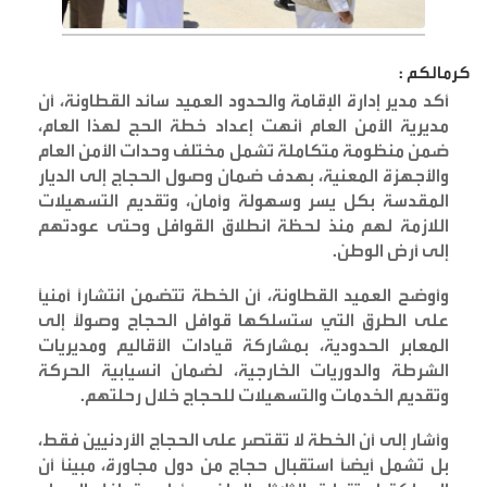
كرمالكم :
أكد مدير إدارة الإقامة والحدود العميد سائد القطاونة، أن
مديرية الأمن العام أنهت إعداد خطة الحج لهذا العام،
ضمن منظومة متكاملة تشمل مختلف وحدات الأمن العام
والأجهزة المعنية، بهدف ضمان وصول الحجاج إلى الديار
المقدسة بكل يسر وسهولة وأمان، وتقديم التسهيلات
اللازمة لهم منذ لحظة انطلاق القوافل وحتى عودتهم
إلى أرض الوطن
.
وأوضح العميد القطاونة، أن الخطة تتضمن انتشاراً أمنياً
على الطرق التي ستسلكها قوافل الحجاج وصولاً إلى
المعابر الحدودية، بمشاركة قيادات الأقاليم ومديريات
الشرطة والدوريات الخارجية، لضمان انسيابية الحركة
وتقديم الخدمات والتسهيلات للحجاج خلال رحلتهم
.
وأشار إلى أن الخطة لا تقتصر على الحجاج الأردنيين فقط،
بل تشمل أيضاً استقبال حجاج من دول مجاورة، مبيناً أن