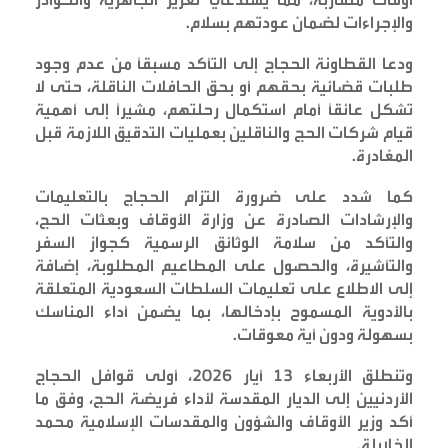
والإجراءات لضمان عودتهم بسلام
.
ودعا القطاونة الحجاج إلى التأكد مسبقاً من عدم وجود
طلبات قضائية بحقهم أو بحق الحافلات الناقلة، حتى لا
تشكل عائقاً أمام استكمال رحلتهم، مشيراً إلى أهمية
قيام شركات الحج والناقلين بعمليات التدقيق اللازمة قبل
المغادرة
.
كما شدد على ضرورة التزام الحجاج بالتعليمات
والإرشادات الصادرة عن وزارة الأوقاف وبعثات الحج،
والتأكد من سلامة الوثائق الرسمية كجواز السفر
والتأشيرة، والحصول على المطاعيم المطلوبة، إضافة
إلى الاطلاع على تعليمات السلطات السعودية المتعلقة
بالأدوية المسموح بإدخالها، بما يضمن أداء المناسك
بسهولة ودون أية معوقات
.
وتنطلق الأربعاء 13 أيار 2026، أولى قوافل الحجاج
الأردنيين إلى الديار المقدسة لأداء فريضة الحج، وفق ما
أكد وزير الأوقاف والشؤون والمقدسات الإسلامية محمد
الخلايلة
.