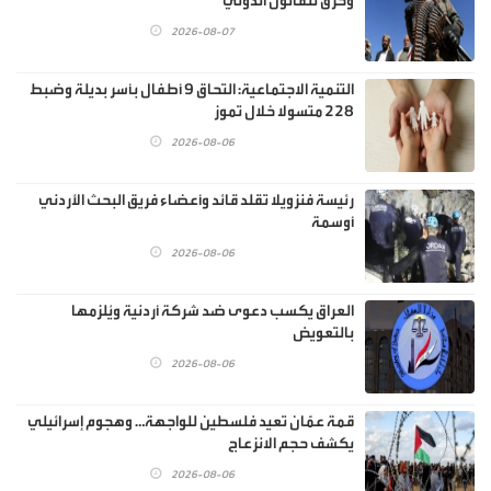
وخرق للقانون الدولي
2026-08-07
‏التنمية الاجتماعية: التحاق 9 أطفال بأسر بديلة وضبط
228 متسولا خلال تموز
2026-08-06
رئيسة فنزويلا تقلد قائد وأعضاء فريق البحث الأردني
أوسمة
2026-08-06
العراق يكسب دعوى ضد شركة أردنية ويُلزمها
بالتعويض
2026-08-06
قمة عمّان تعيد فلسطين للواجهة… وهجوم إسرائيلي
يكشف حجم الانزعاج
2026-08-06