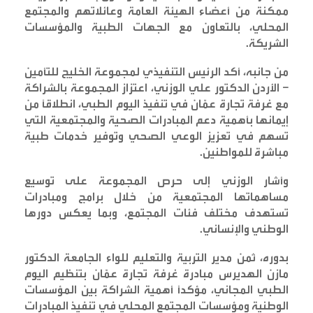
ممكنة من أعضاء الهيئة العامة وعائلاتهم والمجتمع
المحلي، بالتعاون مع الجهات الطبية والمؤسسات
الشريكة
.
من جانبه، أكد الرئيس التنفيذي لمجموعة الخليج للتأمين
– الأردن الدكتور علي الوزني، اعتزاز المجموعة بالشراكة
مع غرفة تجارة عمّان في تنفيذ اليوم الطبي، انطلاقاً من
إيمانها بأهمية دعم المبادرات الصحية والمجتمعية التي
تسهم في تعزيز الوعي الصحي وتوفير خدمات طبية
مباشرة للمواطنين
.
وأشار الوزني إلى حرص المجموعة على توسيع
مساهماتها المجتمعية من خلال برامج ومبادرات
تستهدف مختلف فئات المجتمع، وبما يعكس دورها
الوطني والإنساني
.
بدوره، ثمن مدير التربية والتعليم للواء الجامعة الدكتور
مازن الهديرس مبادرة غرفة تجارة عمّان بتنظيم اليوم
الطبي المجاني، مؤكداً أهمية الشراكة بين المؤسسات
الوطنية ومؤسسات المجتمع المحلي في تنفيذ المبادرات