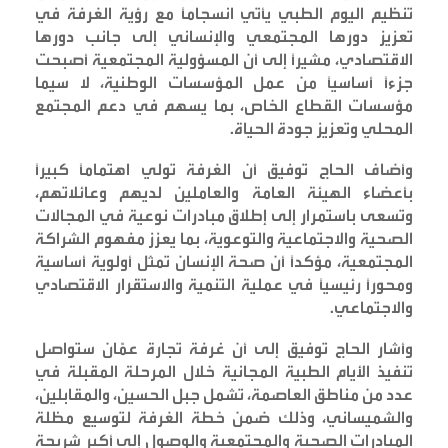
تنظيم اليوم الطبي يأتي انسجاماً مع رؤية الغرفة في
تعزيز دورها المجتمعي والإنساني إلى جانب دورها
الاقتصادي، مشيراً إلى أن المسؤولية المجتمعية أصبحت
جزءاً أساسياً من عمل المؤسسات الوطنية، لا سيما
مؤسسات القطاع الخاص، بما يسهم في دعم المجتمع
المحلي وتعزيز جودة الحياة
.
وأضاف الحاج توفيق أن الغرفة تولي اهتماماً كبيراً
بأعضاء الهيئة العامة والعاملين لديهم وعائلاتهم،
وتسعى باستمرار إلى إطلاق مبادرات نوعية في المجالات
الصحية والاجتماعية والتوعوية، بما يعزز مفهوم الشراكة
المجتمعية، مؤكداً أن صحة الإنسان تمثل أولوية أساسية
ومحوراً رئيسياً في عملية التنمية والاستقرار الاقتصادي
والاجتماعي
.
وأشار الحاج توفيق إلى أن غرفة تجارة عمّان ستواصل
تنفيذ الأيام الطبية المجانية خلال المرحلة المقبلة في
عدد من مناطق العاصمة، تشمل جبل الحسين، والمقابلين،
والشميساني، وذلك ضمن خطة الغرفة لتوسيع مظلة
المبادرات الصحية والمجتمعية والوصول إلى أكبر شريحة