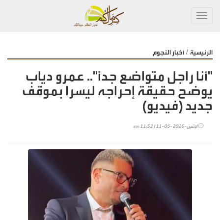
Toggl
navig
/
الرئيسية
أخبار النجوم
"أنا راجل متواضع جداً".. عمرو دياب
يوضح حقيقة إحراجه ليسرا بموقف
جديد (فيديو)
الإثنين-2026-05-11 | 11:52 am