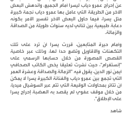
عن إحراج عمرو دياب ليسرا أمام الجميع، واندهش البعض
الآخر من الطريقة التي عامل بها عمرو دياب نجمة كبيرة
مثل يسرا، فيما حاول البعض الآخر تفسير الأمر بكونه
دعابة طبيعية بين ثنائي لديه سنوات طويلة من الصداقة
والزمالة
.
وأمام حيرة المتابعين، قررت يسرا أن ترد على تلك
التكهنات والأقاويل وتضع حداً لها، وذلك عبر خاصية
القصص المصورة من خلال حسابها الرسمي على
"إنستغرام"، حيث نشرت تعليقاً يخص الكاتب الصحافي
أيمن نور الدين، يقول فيه "الزمالة والصداقة وعشرة العمر
التي تجمع بين عمرو دياب والفنانة الكبيرة يسرا لا يمكن
أن تتأثر بمحاولات الوقيعة التي تتم عبر السوشيال ميديا،
من خلال موقف عفوي لم يقصد به الهضبة إحراج يسرا
على الإطلاق
".
شاهد