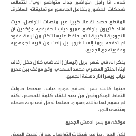
كده.. أنا راجل متواضع جداً.. متواضع أوي"، لتتعالى
ضحكات الحضور ويتفاعل الجمهور مع تعليقاته الساخرة
.
المقطع حصد تفاعلاً كبيراً عبر منصات التواصل، حيث
أشاد كثيرون بتواضع عمرو دياب الحقيقي، مؤكدين أن
النجومية الكبيرة التي حافظ عليها لأكثر من أربعة عقود
لم تدفعه يوماً إلى الغرور، بل زادت من قربه لجمهوره
وعفويته مع الجميع
.
يذكر أنه في شهر أبريل (نيسان) الماضي خلال حفل زفاف
ابنة المنتج المصري محمد السعدي، وقع موقف بين عمرو
دياب ويسرا أثار دهشة الجميع
.
حينما كانت يسرا تصافح عمرو دياب، وبعدها حاولت
التقاط الميكروفون من يديه لإلقاء كلمة للحضور، لكنه
لم يسمح لها بذلك، وهو ما جعلها تدخل في نوبة ضحك
وينتهي الأمر
.
موقفه مع يسرا أدهش الجميع
لكن الجدل بدأ عبر شبكات التواصل، بعد أن تحدث البعض