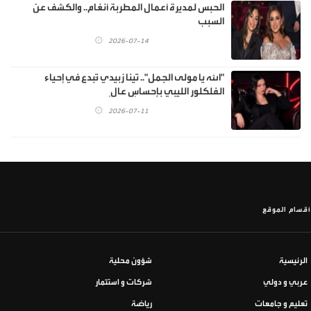
الحبس لمديرة أعمال المطربة أنغام.. والكشف عن
السبب
2026-07-14
"الله يا مولى الجمل".. تينا زبيدي تُبدع في إحياء
الفلكلور الليبي بإحساسٍ عالٍ
2026-07-11
أقسام الموقع
الرئيسية
شؤون محلية
عربي و دولي
شركات و استثمار
تعليم و جامعات
رياضة