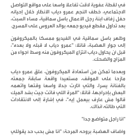
في لقطة عفوية لاقت تفاعلاً واسعاً على مواقع التواصل
الاجتماعي، خطف النجم عمرو دياب الأنظار خلال إحيائه
حفل زفاف ابنة رجل الأعمال باسل سماقية، مساء السبت،
بعد تداول مقطع فيديو جمعه بوالد العروس على المسرح
.
وظهر باسل سماقية في الفيديو ممسكاً بالميكروفون
إلى جوار الهضبة، قائلاً: "عمرو دياب لا قبله ولا بعده"،
قبل أن يحاول دياب انتزاع الميكروفون منه وسط أجواء من
المزاح والضحك
.
وبعدما تمكن من استعادة الميكروفون، علق عمرو دياب
مازحاً على الموقف، مستعيداً واقعة سابقة جمعته
بالفنانة يسرا، والتي أثارت جدلاً واسعاً وقتها واتهمه
البعض بإحراجها، قائلاً: "المرة اللي فاتت جيت بشد الميك
قالوا مش عارف بيعمل إيه"، في إشارة إلى الانتقادات
التي طالته آنذاك
.
"
أنا راجل متواضع جداً
"
وأضاف الهضبة بروحه المرحة: "أنا مش بحب حد يقوللي