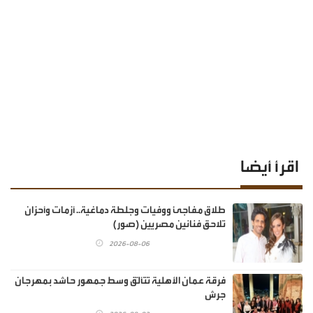
اقرأ أيضا
طلاق مفاجئ ووفيات وجلطة دماغية.. أزمات وأحزان
تلاحق فنانين مصريين (صور)
2026-08-06
فرقة عمان الأهلية تتألّق وسط جمهور حاشد بمهرجان
جرش