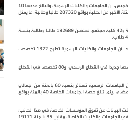
وقال الخطيب لوكالة الأنباء الأردنية (بترا) اليوم الخميس، إن الجامعات والكليات الرسمية، والبالغ عددها 10
جامعات رسمية و10 كليات جامعية، تستقطب الكتلة الأكبر من الطلبة بواقع 287320 طالبا وطالبة، ما يمثل
وفي المقابل، تضم المؤسسات الخاصة 18 جامعة و42 كلية مجتمع، تحتضن 192689 طالبا وطالبة بنسبة
.
وعلى صعيد البرامج الأكاديمية، أشار الخطيب إلى أن الجامعات والكليات الرسمية تطرح 1322 تخصصا،
كما شهدت العملية التعليمية استحداث 94 تخصصا جديدا في القطاع الرسمي، و88 تخصصا في القطاع
وفيما يخص الكوادر التدريسية، أظهرت الأرقام أن الجامعات الرسمية تستأثر بنسبة 60 بالمئة من إجمالي
أعضاء هيئة التدريس في المملكة بواقع 8508 أعضاء، بينما تبلغ حصة الجامعات الخاصة 40 بالمئة بواقع
شفت البيانات عن تفوق المؤسسات الخاصة في هذا الجانب؛
حيث يدرس 65 بالمئة من الوافدين 36239 طالبا في الجامعات والكليات الخاصة، مقابل 35 بالمئة 19171