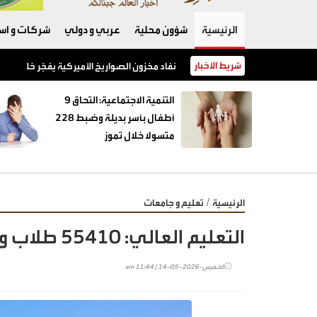
الرئيسية
شؤون محلية
عربي و دولي
شركات و است
شريط الأخبار
نفاد مخزون الصواريخ الأميركية يفجّر خلافًا بين 
‏التنمية الاجتماعية: التحاق 9
أطفال بأسر بديلة وضبط 228
متسولا خلال تموز
/
الرئيسية
تعليم و جامعات
التعليم العالي: 55410 طلاب وافدين من 119 دولة في الأردن
الخميس-2026-05-14 | 11:44 am