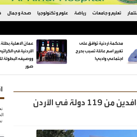
ثمار
تعليم و جامعات
رياضة
علوم و تكنولوجيا
صحة و جمال
ك
ترامب والبنتاغون
محكمة أردنية توافق على
عمان الاهلية بطلة 
تغيير اسم عائلة تسبب بحرج
الأردنية في الكراتي
اجتماعي وادبي!
ووصيفه البطولة للط
صور
ا