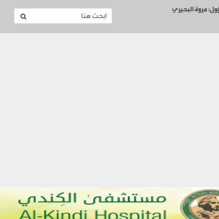
ؤول: مروة البحيري