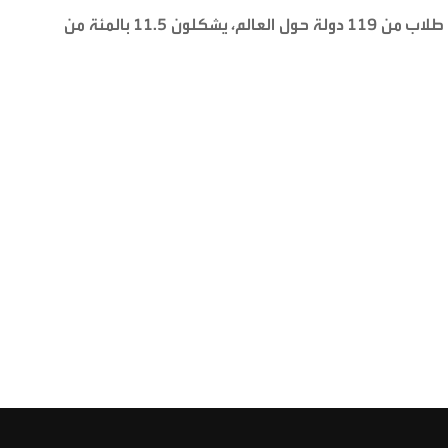
ويأتي ذلك ضمن إجمالي عدد وافدين بلغ 55410 طلاب من 119 دولة حول العالم، يشكلون 11.5 بالمئة من