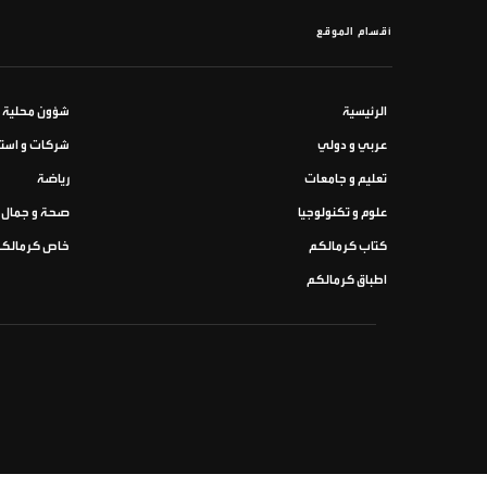
أقسام الموقع
الرئيسية
شؤون محلية
عربي و دولي
شركات و استث
تعليم و جامعات
رياضة
علوم و تكنولوجيا
صحة و جمال
كتاب كرمالكم
خاص كرمالك
اطباق كرمالكم