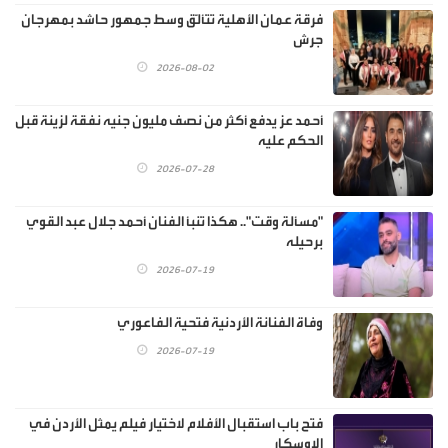
فرقة عمان الأهلية تتألّق وسط جمهور حاشد بمهرجان
جرش
2026-08-02
أحمد عز يدفع أكثر من نصف مليون جنيه نفقة لزينة قبل
الحكم عليه
2026-07-28
"مسألة وقت".. هكذا تنبأ الفنان أحمد جلال عبد القوي
برحيله
2026-07-19
وفاة الفنانة الأردنية فتحية الفاعوري
2026-07-19
فتح باب استقبال الأفلام لاختيار فيلم يمثل الأردن في
الاوسكار