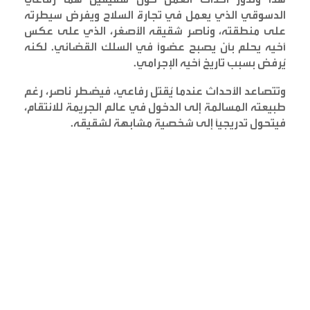
الدسوقي الذي يعمل في تجارة السلاح ويفرض سيطرته
على منطقته، وناصر شقيقه الأصغر، الذي على عكس
أخيه يحلم بأن يصبح عضوًا في السلك القضائي. لكنه
يُرفض بسبب تاريخ أخيه الإجرامي
.
وتتصاعد الأحداث عندما يُقتل رفاعي، فيضطر ناصر، رغم
طبيعته المسالمة إلى الدخول في عالم الجريمة للانتقام،
فيتحول تدريجيًا إلى شخصية مشابهة لشقيقه
.