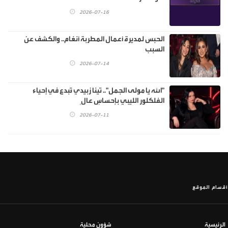
2026-07-16
الحبس لمديرة أعمال المطربة أنغام.. والكشف عن
السبب
2026-07-14
"الله يا مولى الجمل".. تينا زبيدي تُبدع في إحياء
الفلكلور الليبي بإحساسٍ عالٍ
2026-07-11
أقسام الموقع
الرئيسية
شؤون محلية