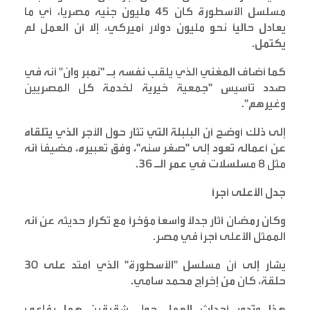
مسلسل الأسطورة كان 45 مليون جنيه مصريا، أي ما
يعادل حالياً نحو مليون دولار أميركي، إلا أن العمل لم
يكتمل
.
كما أضاف المغني الذي يلقب نفسه بـ "نمبر وان" أنه في
صدد تأسيس "جمعية خيرية لخدمة كل المصريين
وغيرهم
".
إلى ذلك أوضح أن البلبلة التي تثار حول الأجر الذي يتلقاه
عن أعماله تعود إلى "صغر سنه"، وفق تعبيره، مضيفاً أنه
مثل 8 مسلسلات في عمر الـ 36
.
جدل الأعلى أجراً
وكان رمضان أثار جدلاً واسعاً مؤخراً مع تكرار حديثه عن أنه
الممثل الأعلى أجراً في مصر
.
يشار إلى أن مسلسل "الأسطورة" الذي امتد على 30
حلقة، كان من إخراج محمد سامي
.
هذا وتدور أحداث العمل حول شقيقين هما رفاعي