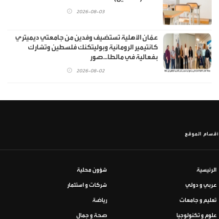
2026-08-03
عمّان الأهلية تستضيف وفدين من جامعتي ديميتري
كانتيمير الرومانية وبوليتكنك فلسطين وتشارك
بفعالية في مالطا...صور
2026-08-02
أقسام الموقع
الرئيسية
شؤون محلية
عربي و دولي
شركات و استثمار
تعليم و جامعات
رياضة
علوم و تكنولوجيا
صحة و جمال