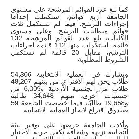
كما بلغ عدد القوائم المرشحة على مستوى
الجامعة أربع قوائم، استكملت إحداها
إجراءات الترشح، فيما لم تستكمل ثلاث
قوائم متطلبات الترشح. وعلى مستوى
الكليات، بلغ عدد القوائم المرشحة 132
قائمة، استكملت منها 112 قائمة إجراءات
الترشح، مقابل 20 قائمة لم تستكمل
الشروط المطلوبة.
ويشارك في العملية الانتخابية 54,306
طلاب يحق لهم الاقتراع، من بينهم 48,207
طلاب من الجنسية الأردنية و6,099 من
جنسيات أخرى، منهم 34,648 طالبة
و19,658 طالبًا، فيما خصصت الجامعة 59
صندوق اقتراع لإنجاز العملية الانتخابية.
وأكدت الجامعة حرصها على توفير بيئة
انتخابية نزيهة وشفافة تكفل حرية الاختيار