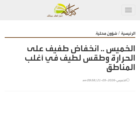
Toggl
navig
/
الرئيسية
شؤون محلية
الخميس .. انخفاض طفيف على
الحرارة وطقس لطيف في أغلب
المناطق
الخميس-2026-05-21 | 09:58 am