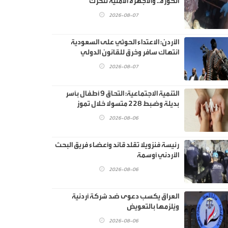
الكورة.. والأجهزة الأمنية تتحرك
2026-08-07
الأردن: الاعتداء الحوثي على السعودية
انتهاك سافر وخرق للقانون الدولي
2026-08-07
‏التنمية الاجتماعية: التحاق 9 أطفال بأسر
بديلة وضبط 228 متسولا خلال تموز
2026-08-06
رئيسة فنزويلا تقلد قائد وأعضاء فريق البحث
الأردني أوسمة
2026-08-06
العراق يكسب دعوى ضد شركة أردنية
ويُلزمها بالتعويض
2026-08-06