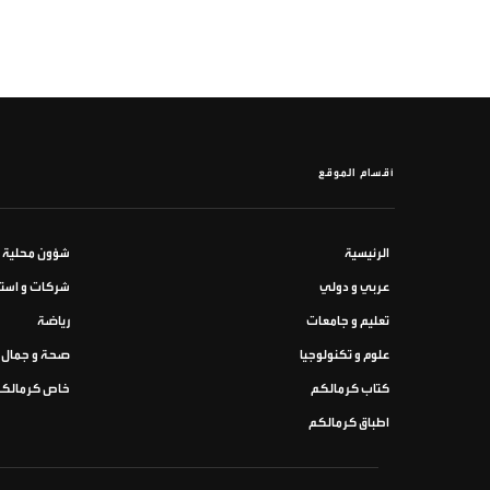
أقسام الموقع
الرئيسية
شؤون محلية
عربي و دولي
شركات و استث
تعليم و جامعات
رياضة
علوم و تكنولوجيا
صحة و جمال
كتاب كرمالكم
خاص كرمالك
اطباق كرمالكم