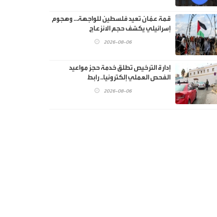
قمة عمّان تعيد فلسطين للواجهة… وهجوم
إسرائيلي يكشف حجم الانزعاج
2026-08-06
إدارة الترخيص تطلق خدمة حجز مواعيد
الفحص العملي إلكترونيا.. رابط
2026-08-06