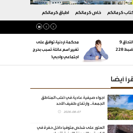
تاب كرمالكم
خاص كرمالكم
اطباق كرمالكم
‏التنمية الاجتماعية: التحاق 9
محكمة أردنية توافق على
أطفال بأسر بديلة وضبط 228
تغيير اسم عائلة تسبب بحرج
اجتماعي وادبي!
قرأ أيضا
أجواء صيفية عادية في أغلب المناطق
الجمعة.. وارتفاع طفيف الأحد
2026-08-07
العثور على شخص متوفيًا داخل حفرة في