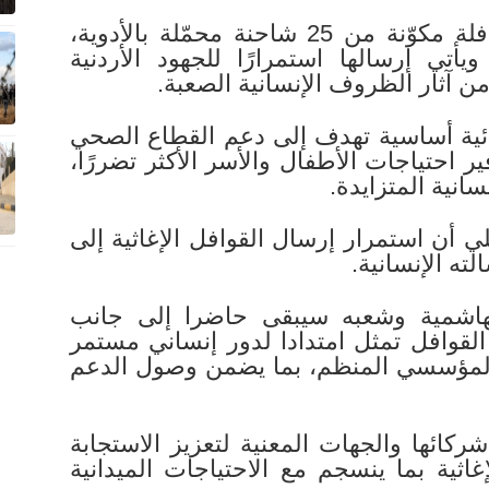
وقالت الهيئة بيان الخميس، إن القافلة مكوّنة من 25 شاحنة محمّلة بالأدوية،
يأتي إرسالها استمرارًا للجهود الأردنية
ن آثار الظروف الإنسانية الصعبة.
ئية أساسية تهدف إلى دعم القطاع الصحي
ير احتياجات الأطفال والأسر الأكثر تضررًا،
انية المتزايدة.
لي أن استمرار إرسال القوافل الإغاثية إلى
ته الإنسانية.
الهاشمية وشعبه سيبقى حاضرا إلى جانب
قوافل تمثل امتدادا لدور إنساني مستمر
المؤسسي المنظم، بما يضمن وصول الدعم
كائها والجهات المعنية لتعزيز الاستجابة
غاثية بما ينسجم مع الاحتياجات الميدانية