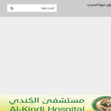
ؤول: مروة البحيري