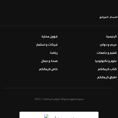
أقسام الموقع
الرئيسية
شؤون محلية
عربي و دولي
شركات و استثمار
تعليم و جامعات
رياضة
علوم و تكنولوجيا
صحة و جمال
كتاب كرمالكم
خاص كرمالكم
اطباق كرمالكم
جميع الحقوق محفوظة لموقع كرمالكم © 2021
تصميم و تطوير