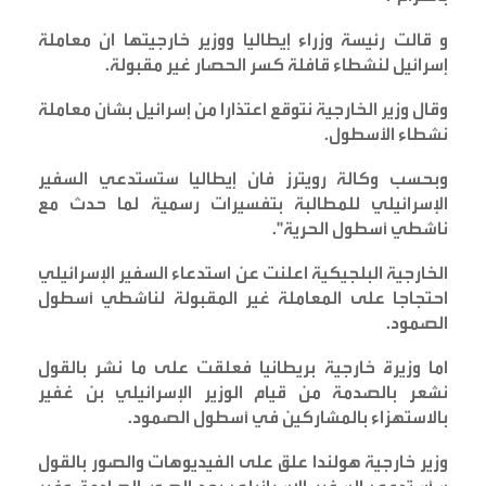
و قالت رئيسة وزراء إيطاليا ووزير خارجيتها ان معاملة
إسرائيل لنشطاء قافلة كسر الحصار غير مقبولة
.
وقال وزير الخارجية نتوقع اعتذارا من إسرائيل بشأن معاملة
نشطاء الأسطول
.
وبحسب وكالة رويترز فان إيطاليا ستستدعي السفير
الإسرائيلي للمطالبة بتفسيرات رسمية لما حدث مع
ناشطي أسطول الحرية
".
الخارجية البلجيكية اعلنت عن استدعاء السفير الإسرائيلي
احتجاجا على المعاملة غير المقبولة لناشطي أسطول
الصمود
.
اما وزيرة خارجية بريطانيا فعلقت على ما نشر بالقول
نشعر بالصدمة من قيام الوزير الإسرائيلي بن غفير
بالاستهزاء بالمشاركين في أسطول الصمود
.
وزير خارجية هولندا علق على الفيديوهات والصور بالقول