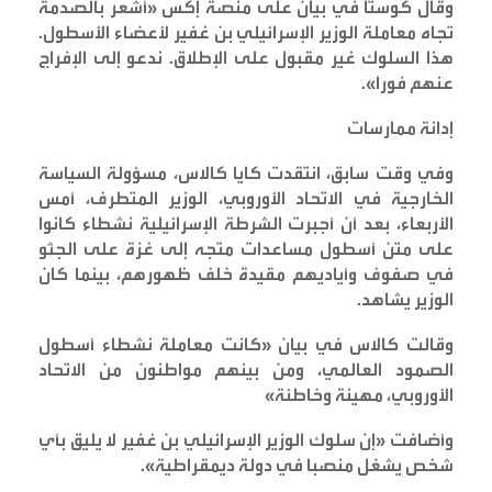
وقال كوستا في بيان على منصة إكس «أشعر بالصدمة
تجاه معاملة الوزير الإسرائيلي بن غفير لأعضاء الأسطول.
هذا السلوك غير مقبول على الإطلاق. ندعو إلى الإفراج
عنهم فورا
».
إدانة ممارسات
وفي وقت سابق، انتقدت كايا كالاس، مسؤولة السياسة
الخارجية في الاتحاد الأوروبي، الوزير المتطرف، أمس
الأربعاء، بعد أن أجبرت الشرطة الإسرائيلية نشطاء كانوا
على متن أسطول مساعدات متجه إلى غزة على الجثو
في صفوف وأياديهم مقيدة خلف ظهورهم، بينما كان
الوزير يشاهد
.
وقالت كالاس في بيان «كانت معاملة نشطاء أسطول
الصمود العالمي، ومن بينهم مواطنون من الاتحاد
الأوروبي، مهينة وخاطئة
»
وأضافت «إن سلوك الوزير الإسرائيلي بن غفير لا يليق بأي
شخص يشغل منصبا في دولة ديمقراطية
».