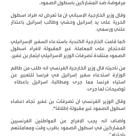
مرفوضة ضد المشاركين بأسطول الصمود
.
وقال وزير الخارجية الإسباني ان ما تعرض له أفراد أسطول
الحرية على يد إسرائيل وحشي وطالب إسرائيل باعتذار
علني ورسمي
.
كما قامت الخارجية الكندية باستدعاء السفير الإسرائيلي
للاحتجاج على المعاملة غير المقبولة لأفراد أسطول
الصمود منتقدة تصرفات الوزير الاسرائيلي ايتمار بن غفير
.
من ناحيته قال وزير الخارجية الفرنسي انه طلب من طاقم
الوزارة استدعاء سفير إسرائيل في فرنسا للتعبير عن
استياء فرنسا مما جرى ومطالبة اسرائيل باعطاء
توضيحات لما جرى
.
وقال الوزير الفرنسي ان تصرفات بن غفير تجاه أعضاء
أسطول الصمود غير مقبولة إطلاقا
*.
واضاف انه يجب الإفراج عن المواطنين الفرنسيين
المشاركين في أسطول الصمود بأقرب وقت ومعاملتهم
باحترام
".