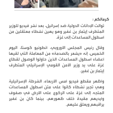
كرمالكم :
توالت الإدانات الدولية ضد إسرائيل، بعد نشر فيديو للوزير
المتطرف إيتمار بن غفير وهو يهين نشطاء معتقلين من
أسطول المساعدات إلى غزة
.
وقال رئيس المجلس الأوروبي، أنطونيو كوستا، اليوم
الخميس، إنه «يشعر بالصدمة» من المعاملة التي لقيها
أعضاء أسطول المساعدات الذين حاولوا الوصول لقطاع
غزة على يد وزير الأمن القومي الإسرائيلي المتطرف
إيتمار بن غفير
.
وأظهر مقطع فيديو أمس الأربعاء، الشرطة الإسرائيلية
وهي تجبر نشطاء كانوا على متن أسطول المساعدات
المتجه إلى غزة على الركوع على الأرض في صفوف
وأيديهم مقيدة خلف ظهورهم، بينما كان بن غفير
يراقبهم ويعلق عليهم
.