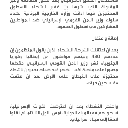
سأستدعي السفير الإسرائيلي بعد الصور الصادمة وغير
المقبولة التي نشرها بن غفير لنشطاء الأسطول
المحتجزين فيما ادانت وزارة الخارجية اليونانية بشدة
سلوك وزير الأمن القومي الإسرائيلي ضد المواطنين
المشاركين في أسطول الصمود
.
إهانة واعتقال
بعد أن اعتقلت الشرطة النشطاء الذين يقول المنظمون إن
عددهم 430 وبينهم مواطنون من إيطاليا وكوريا
الجنوبية، نشر وزير الأمن القومي الإسرائيلي مقطعا
مصورا على منصة إكس يظهر فيه ضباط يجبرون ناشطة
محتجزة على الانبطاح على الأرض بعد أن هتفت
«فلسطين حرة
».
واحتُجز النشطاء بعد أن اعترضت القوات الإسرائيلية
أسطولهم في المياه الدولية، أمس الأول الثلاثاء، ثم نقلوا
لاحقا إلى ميناء إسرائيلي
.