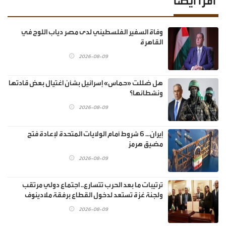
اقرأ أيضا
وفاة السفير الفلسطيني لدى مصر دياب اللوح في
القاهرة
2026-08-09
هل ضللت «حماس» إسرائيل بشأن اغتيال بعض قادتها
ونشطائها؟
2026-08-09
إيران... 6 شروط أمام الولايات المتحدة لإعادة فتح
مضيق هرمز
2026-08-09
ترتيبات ما بعد الحرب تتسارع.. اجتماع دولي مرتقب
ولجنة غزة تستعد لدخول القطاع برفقة ملادينوف
2026-08-09