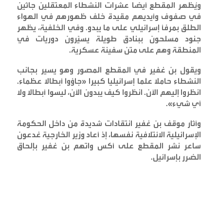
ويُظهر المقطع أيضا عشرات النشطاء المعتقلين جاثين
في صفوف وأيديهم مقيدة خلف ظهورهم في الهواء
الطلق بمرفأ إسرائيلي على ما يبدو. وفي الخلفية، يظهر
جنود مسلحون ببنادق طويلة يسيّرون دوريات في
المنطقة وهم على متن سفينة عسكرية
.
ويقول بن غفير في المقطع المصور وهو يسير بجانب
النشطاء حاملا علما إسرائيليا كبيرا «جاؤوا أبطالا عظماء.
انظروا إليهم الآن. انظروا كيف يبدون الآن، ليسوا أبطالا ولا
أي شيء
».
وأثار موقف بن غفير انتقادات شديدة من داخل الحكومة
الإسرائيلية الائتلافية نفسها، إذ أعاد وزير الخارجية غدعون
ساعر نشر المقطع على أكس واتهم بن غفير بإلحاق
الضرر بإسرائيل
.