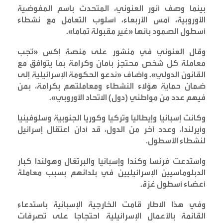
بينما وصف أنور العنوني، المتحدث باسم المفوضية
الأوروبية، أمس الأربعاء، أسلوب التعامل مع نشطاء
أسطول الصمود بأنها «غير مقبولة تماما
».
وقال العنوني في منشور على منصة إكس «تجب
معاملة كل شخص محتجز بأمان وكرامة بما يتوافق مع
القانون الدولي». وأضاف «ندعو الحكومة الإسرائيلية إلى
ضمان حماية هؤلاء النشطاء ومعاملتهم بكرامة، بمن
فيهم عدد من مواطني (دول) الاتحاد الأوروبي
».
وكانت إسبانيا وإيطاليا وتركيا وكوريا الجنوبية وسلوفينيا
وأيرلندا، وعدد آخر من الدول، قد أدان اعتقال إسرائيل
لنشطاء الأسطول
.
واستدعت فرنسا وكندا وإسبانيا والبرتغال وهولندا كبار
الدبلوماسيين الإسرائيليين في بلدانهم بسبب معاملة
أعضاء أسطول غزة
.
وفي هذا الاطار قامت الخارجية الإسبانية باستدعاء
القائمة بالأعمال الإسرائيلية احتجاجا على تصرفات