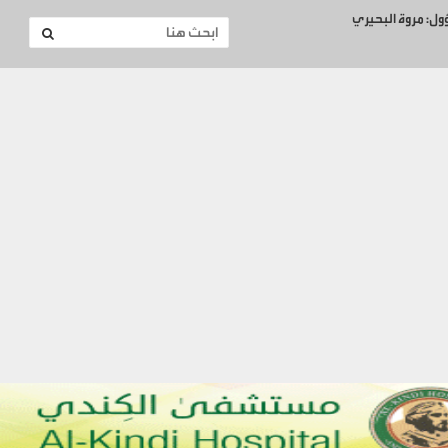
ؤول: مروة البحيري