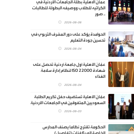
عمان الاهلية بطلة الجامعات الأردنية في
الكراتيه للطلاب ووصيفه البطولة للطالبات
.. صور
2026-08-06
الحوامدة يؤكد على دور المشرف التربوي في
تحسين جودة التعليم
2026-08-04
عمّان الأهلية أول جامعة أردنية تحصل على
شهادة ISO 22000 لنظام إدارة سلامة
الغذاء
2026-08-04
عمّان الأهلية تستضيف حفل تكريم الطلبة
السعوديين المتفوقين في الجامعات الأردنية
2026-08-03
الحكومة تقترح نظاما يصنف المدارس
الخاصة إلى 6 فئات (تفاصيل)