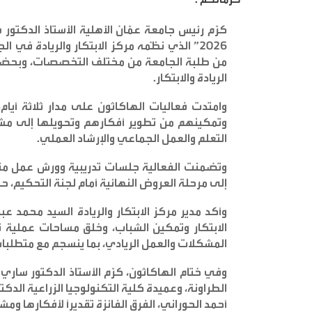
كرّم رئيس جامعة عمّان الأهلية الأستاذ الدكتور 
من طلبة الجامعة من مختلف التخصصات، وبحضور
الريادة والابتكار
.
وامتدت فعاليات الهاكاثون على مدار ثلاثة أيام،
وتمكينهم من تطوير أفكارهم وتحويلها إلى مشار
التعلم والعمل الجماعي والإرشاد العملي
.
وتضمنت الفعالية جلسات تدريبية وورش عمل متخ
إلى مرحلة العروض النهائية أمام لجنة التحكيم، حي
وأكد مدير مركز الابتكار والريادة السيد محمد ع
الابتكار وتمكين الشباب، وخلق مساحات عملية ت
المشكلات والعمل الريادي، بما ينسجم مع متطلب
وفي ختام الهاكاثون، كرّم الأستاذ الدكتور ساري
الطراونة، وعميدة كلية التكنولوجيا الزراعية الدك
أحمد الحوراني، الفرق الفائزة تقديراً لأفكارها ومشا