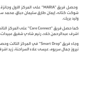
وحصل فريق
"MARIA”
شوكت كتانه، إيمان طارق سليمان حباق، محمد سامي
وليد بريك
.
كما حصل فريق
"Care Connect”
أشرف عبدالرحمن خلاد، رنيم شادي شفيق عبيدات،
وجاء فريق
"Smart Drop”
نيروز جمال سريوه، عيسى علاء السراحنة، زيد أشرف