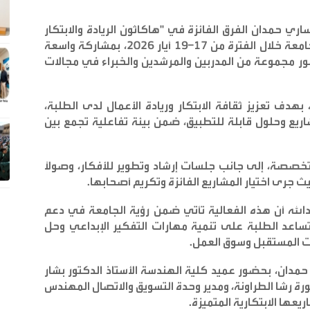
ساري حمدان الفرق الفائزة في "هاكاثون الريادة والابتكار
2026” الذي نظّمه مركز الابتكار والريادة في الجامعة خلال الفترة من 17–19 أيار 2026، بمشاركة واسعة
 مجموعة من المدربين والمرشدين والخبراء في مجالات
 بهدف تعزيز ثقافة الابتكار وريادة الأعمال لدى الطلبة،
يع وحلول قابلة للتطبيق، ضمن بيئة تفاعلية تجمع بين
صصة، إلى جانب جلسات إرشاد وتطوير للأفكار، وصولاً
ث جرى اختيار المشاريع الفائزة وتكريم أصحابها
.
بدالله أن هذه الفعالية تأتي ضمن رؤية الجامعة في دعم
ساعد الطلبة على تنمية مهارات التفكير الإبداعي وحل
ات المستقبل وسوق العمل
.
 حمدان، بحضور عميد كلية الهندسة الأستاذ الدكتور بشار
تورة رشا الطراونة، ومدير وحدة التسويق والاتصال المهندس
ريعها الابتكارية المتميزة
.