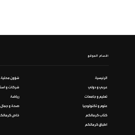
أقسام الموقع
الرئيسية
شؤون محلية
عربي و دولي
شركات و استث
تعليم و جامعات
رياضة
علوم و تكنولوجيا
صحة و جمال
كتاب كرمالكم
خاص كرمالك
اطباق كرمالكم