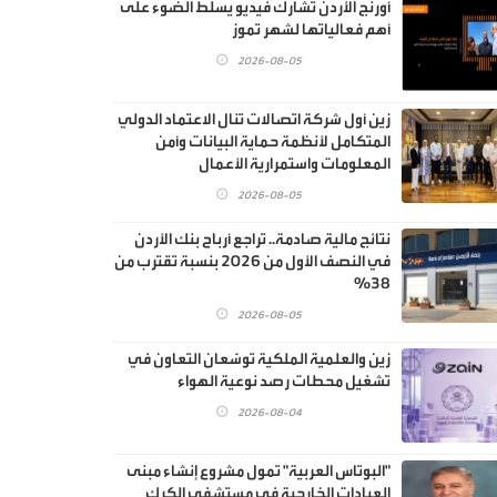
أورنج الأردن تشارك فيديو يسلط الضوء على
أهم فعالياتها لشهر تموز
2026-08-05
زين أول شركة اتصالات تنال الاعتماد الدولي
المتكامل لأنظمة حماية البيانات وأمن
المعلومات واستمرارية الأعمال
2026-08-05
نتائج مالية صادمة.. تراجع أرباح بنك الأردن
في النصف الأول من 2026 بنسبة تقترب من
38%
2026-08-05
زين والعلمية الملكية توسّعان التعاون في
تشغيل محطات رصد نوعية الهواء
2026-08-04
"البوتاس العربية" تمول مشروع إنشاء مبنى
العيادات الخارجية في مستشفى الكرك