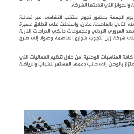
 والجوائز التي قدّمتها الشركة
.
 يوم الجمعة بحضور نجوم منتخب النشامى، عبر فعالية
له الثاني بالعاصمة عمّان، واشتملت على انطلاق مسيرة
عهد المروري الأردني ومجموعات مالكي الدراجات النارية
بنى شركة زين لتجوب شوارع العاصمة وصولاً إلى صرح
افة المناسبات الوطنية، من خلال تنظيم الفعاليات التي
الاعتزاز بالوطن، إلى جانب دعمها المستمر للشباب والرياضة