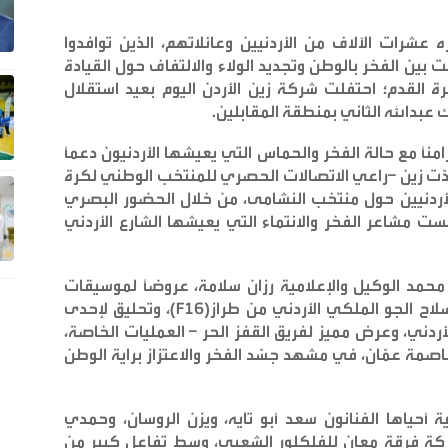
لٍ ضخم حضره عشرات الآلاف من الأردنيين وعائلاتهم، الذين توافدوا
 بين الفخر بالوطن وتجديد الولاء والالتفاف حول القيادة
 القدم؛ احتفلت شركة زين الأردن اليوم بعيد استقلال
.
مناً مع حالة الفخر والحماس التي يعيشها الأردنيون دعماً
دّت زين –راعي الاتصالات الحصري للمنتخب الوطني لكرة
لأردنيين حول منتخب النشامى، من خلال الحضور البصري
ست مشاعر الفخر والانتماء التي يعيشها الشارع الأردني
محمد الوكيل والإعلامية رزان سلامة، عروضاً لموسيقات
سلاح الجو الملكي الأردني من طراز
(F16)
، وتحليق لإحدى
ردني، وعرض مميز لفريق القفز الحر – العمليات الخاصة،
عاصمة عمّان، في مشهد جسّد الفخر والاعتزاز براية الوطن
 أحياها الفنانون سعد أبو تايه، ويزن الروسان، وحمدي
ركة فرقة معان للفلكلور الشعبي، وسط تفاعل كبير من