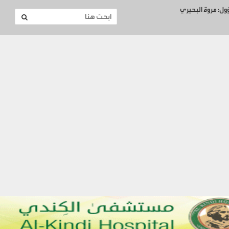
ؤول: مروة البحيري