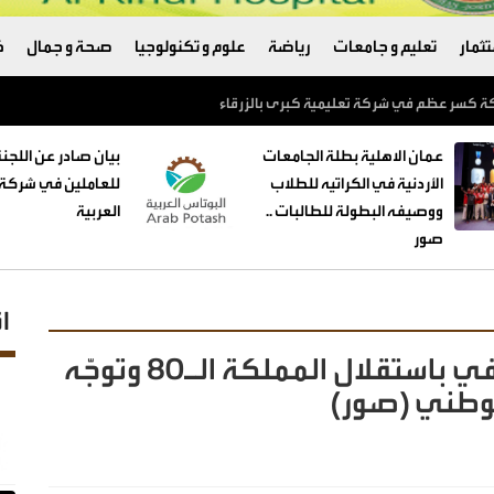
ثمار
تعليم و جامعات
رياضة
علوم و تكنولوجيا
صحة و جمال
ك
عمان الاهلية بطلة الجامعات
بيان صادر عن اللجنة
الأردنية في الكراتيه للطلاب
للعاملين في شركة 
ووصيفه البطولة للطالبات ..
العربية
صور
ا
بحضور عشرات الآلاف.. زين تحتفي باستقلال المملكة الـ80 وتوجّه
لوطني (صور)