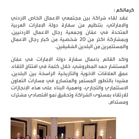
كرمالكم :
عُقد لقاء شراكة بين مجتمعي الأعمال الخاص الأردني
والإماراتي، بتنظيم من سفارة دولة الإمارات العربية
المتحدة في عمّان وجمعية رجال الأعمال الأردنيين،
وبمشاركة أكثر من 20 شخصية من كبار رجال الأعمال
والمستثمرين من البلدين الشقيقين
.
وأكد القائم بأعمال سفارة دولة الإمارات في عمّان
المستشار حمد المطروشي، خلال كلمة في افتتاح اللقاء،
عمق العلاقات الأخوية والتاريخية الراسخة بين البلدين،
مشيداً بالتطور المستمر والمتسارع في مسارات التعاون
الاستثماري والتجاري، وأهمية البناء على هذه الإنجازات
للارتقاء بمستوى الشراكة وتحقيق نمو اقتصادي مشترك
ومستدام
.