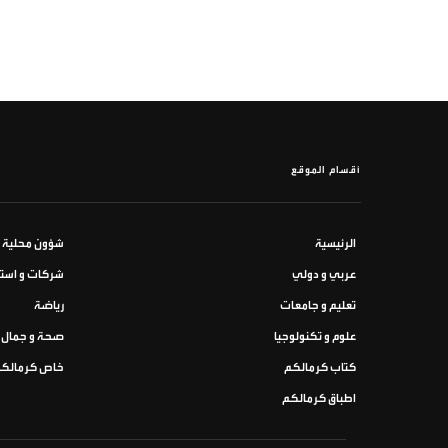
أقسام الموقع
الرئيسية
شؤون محلية
عربي و دولي
شركات و استث
تعليم و جامعات
رياضة
علوم و تكنولوجيا
صحة و جمال
كتاب كرمالكم
خاص كرمالك
اطباق كرمالكم