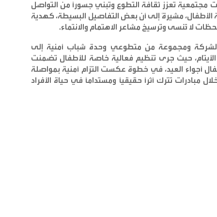
ت مجتمعية تعزز ثقافة التطوع وتبني جسوراً من التواصل
 الأطفال، مشيرةً إلى أن بعض التفاصيل البسيطة، كهدية
ظات لا تُنسى وترسيخ مشاعر الاهتمام والانتماء
.
يق الشركة ومجموعة من متطوعي وحدة شباب أمنية إلى
الأيتام، حيث جرى تنظيم فعالية خاصة للأطفال تضمنت
طفال أجواء العيد، في خطوة عكست التزام أمنية بمواصلة
 مبادرات تترك أثراً حقيقياً ومستداماً في حياة الأفراد