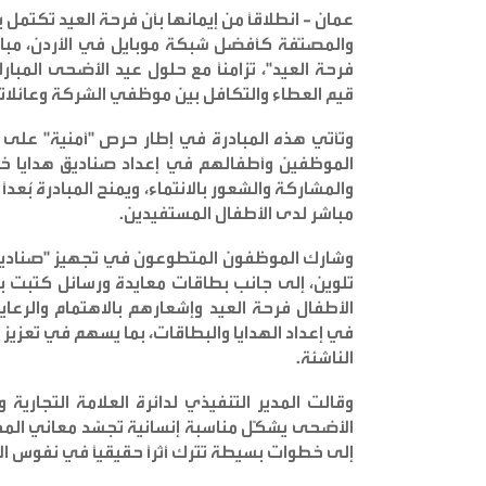
عمان - انطلاقاً من إيمانها بأن فرحة العيد تكتم
والمصنّفة كأفضل شبكة موبايل في الأردن، مبادرة
فرحة العيد"، تزامناً مع حلول عيد الأضحى المبا
قيم العطاء والتكافل بين موظفي الشركة وعائلا
وتأتي هذه المبادرة في إطار حرص "أمنية" على 
الموظفين وأطفالهم في إعداد صناديق هدايا خا
والمشاركة والشعور بالانتماء، ويمنح المبادرة بُعدا
مباشر لدى الأطفال المستفيدين
.
وشارك الموظفون المتطوعون في تجهيز "صناديق فرح
تلوين، إلى جانب بطاقات معايدة ورسائل كتبت
الأطفال فرحة العيد وإشعارهم بالاهتمام والرع
في إعداد الهدايا والبطاقات، بما يسهم في تعزيز
الناشئة
.
وقالت المدير التنفيذي لدائرة العلامة التجارية
الأضحى يشكّل مناسبة إنسانية تجسّد معاني المحب
إلى خطوات بسيطة تترك أثراً حقيقياً في نفوس ا