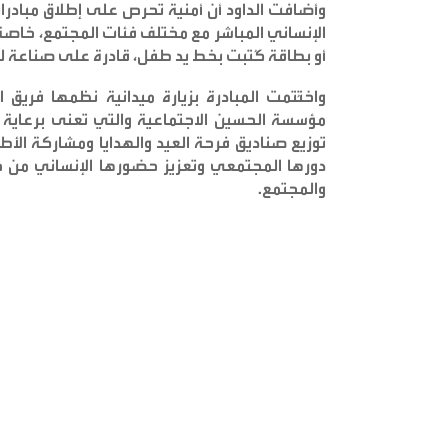
وأضافت الداود أن أمنية تحرص على إطلاق مبادرا
الإنساني المباشر مع مختلف فئات المجتمع، خاصة
أو بطاقة كُتبت بخط يد طفل، قادرة على صناعة لح
واختُتمت المبادرة بزيارة ميدانية نظمها فر
مؤسسة الحسين الاجتماعية والتي تعنى برعاية 
توزيع صناديق فرحة العيد والهدايا ومشاركة الأ
دورها المجتمعي وتعزيز حضورها الإنساني من خلال
والمجتمع
.