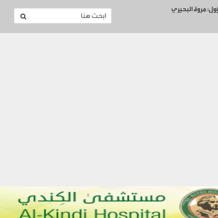
ؤول: مروة البحيري