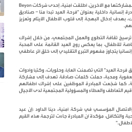
ل بمشاركتها مع الآخرين، أطلقت أمنية، إحدى شركات
Beyon
 إنسانية داخلية بعنوان "فرحة العيد تبدأ منا – صناديق
رك، بهدف إدخال البهجة إلى قلوب الأطفال الأيتام وتعزيز
تهم
.
ترسيخ ثقافة التطوع والعمل المجتمعي، من خلال إشراك
صة للأطفال، بما يعكس روح العيد القائمة على المحبة
ً إنسانياً يتجاوز مفهوم التبرع التقليدي إلى خلق أثر عاطفي
ة العيد" التي تضمنت ألعاباً، وحلويات، وكتباً وأدوات
 بعفوية ومحبة، حملت كلمات صادقة تهدف إلى مشاركة
اية. كما شجّعت المبادرة الموظفين على إشراك أطفالهم
 قيم التعاطف والعطاء والمسؤولية المجتمعية لدى الأجيال
 والاتصال المؤسسي في شركة أمنية، دينا الداود :إن عيد
ة والتكافل، مؤكدةً أن المبادرة جاءت لترجمة هذه القيم
لأطفال
."