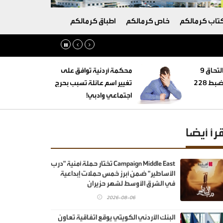
تاب كرمالكم
خاص كرمالكم
اطباق كرمالكم
‏التنمية الاجتماعية: التحاق 9
محكمة أردنية توافق على
أطفال بأسر بديلة وضبط 228
تغيير اسم عائلة تسبب بحرج
اجتماعي وادبي!
قرأ أيضا
Campaign Middle East تختار حملة أمنية "درب
الأساطير" ضمن أبرز خمس حملات إبداعية
في الشرق الأوسط لشهر حزيران
2026-08-06
البنك الأردني الكويتي يوقع اتفاقية تعاون