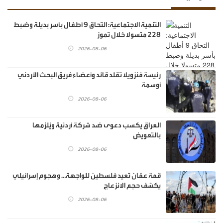
‏التنمية الاجتماعية: التحاق 9 أطفال بأسر بديلة وضبط
228 متسولا خلال تموز
2026-08-06
رئيسة فنزويلا تقلد قائد وأعضاء فريق البحث الأردني
أوسمة
2026-08-06
العراق يكسب دعوى ضد شركة أردنية ويُلزمها
بالتعويض
2026-08-06
قمة عمّان تعيد فلسطين للواجهة… وهجوم إسرائيلي
يكشف حجم الانزعاج
2026-08-06