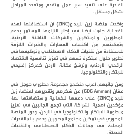
القادرة على تنفيذ سير عمل متقدم ومتعدد المراحل
بشكل مستقل
.
وأكدت منصّة زين للإبداع
(ZINC)
أن استضافتها لهذه
الفعالية جاءت أيضاً في إطار التزامها المستمر بدعم
المطوّرين والمبتكرين والشركات الناشئة الأردنية،
وتمكينهم من اكتساب المهارات والخبرات اللازمة
للاستفادة من تقنيات الذكاء الاصطناعي وتوظيفها في
تطوير حلول مبتكرة تسهم في تعزيز تنافسية الاقتصاد
الرقمي الأردني، وترسّخ مكانة الأردن كمركز إقليمي
للابتكار والتكنولوجيا
.
ومن جانبهم، أعرب منظمو مجموعة مطوري جوجل في
عمّان
(GDG Amman)
عن شكرهم وتقديرهم لمنصّة زين
للإبداع
(ZINC)
على دعمها للفعالية واستضافتها لها،
مؤكدين أهمية الشراكة التي تجمع الجانبين في تعزيز
منظومة الابتكار والتكنولوجيا في الأردن، ودور المنصة
المحوري في تمكين مجتمع المطورين ودعم بناء القدرات
المحلية في مجالات الذكاء الاصطناعي والتقنيات
الحديثة
.