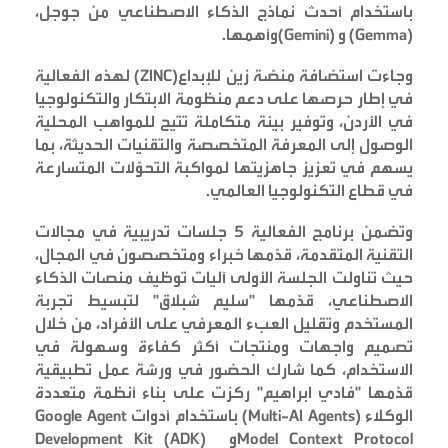
باستخدام أحدث نماذج الذكاء الاصطناعي من جوجل،
(Gemma).
و
(Gemini)
وأهمها
وجاءت استضافة منصّة زين للإبداع
(ZINC)
لهذه الفعالية
في إطار حرصها على دعم منظومة الابتكار والتكنولوجيا
في الأردن، وتوفير بيئة متكاملة تتيح للمواهب المحلية
الوصول إلى المعرفة المتخصصة والتقنيات الحديثة، بما
يسهم في تعزيز جاهزيتها لمواكبة التحوّلات المتسارعة
في قطاع التكنولوجيا العالمي
.
وتضمن برنامج الفعالية 5 جلسات تدريبية في مجالات
التقنية المتقدمة، قدّمها خبراء ومتخصصون في المجال،
حيث تناولت الجلسة الأولى آليات توظيف منصات الذكاء
الاصطناعي، قدّمها "سليم شبلاق" لتبسيط تجربة
المستخدم وتقليل العبء المعرفي على الأفراد، من خلال
تصميم واجهات ومنتجات أكثر كفاءة وسهولة في
الاستخدام، كما شارك الحضور في ورشة عمل تطبيقية
قدّمها "فادي ابراهيم" ركزت على بناء أنظمة متعددة
الوكلاء
(Multi-AI Agents)
باستخدام أدوات
Google Agent
Model Context Protocol
و
Development Kit (ADK)