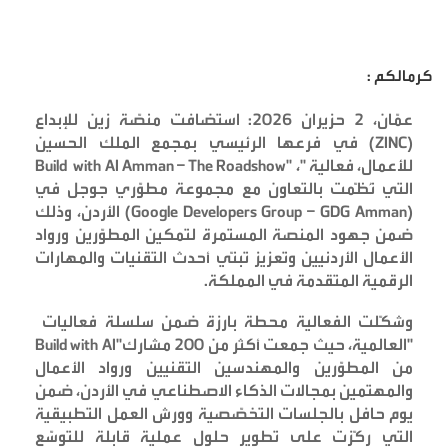
كرمالكم :
عمّان، 2 حزيران 2026: استضافت منصّة زين للإبداع
(ZINC)
في فرعها الرئيسي بمجمع الملك الحسين
للأعمال، فعالية
"Build with AI Amman – The Roadshow"
،
التي نُظّمت بالتعاون مع مجموعة مطوّري جوجل في
(Google Developers Group – GDG Amman)
الأردن
، وذلك
ضمن جهود المنصة المستمرة لتمكين المطوّرين ورواد
الأعمال الأردنيين وتعزيز تبنّي أحدث التقنيات والمهارات
الرقمية المتقدمة في المملكة
.
وشكّلت الفعالية محطة بارزة ضمن سلسلة فعاليات
"Build with AI"
العالمية، حيث جمعت أكثر من 200 مشارك
من المطوّرين والمهندسين التقنيين ورواد الأعمال
والمهتمين بمجالات الذكاء الاصطناعي في الأردن، ضمن
يوم حافل بالجلسات التخصّصية وورش العمل التطبيقية
التي ركّزت على تطوير حلول عملية قابلة للتوسّع