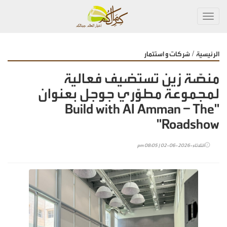
Toggl
navig
/
الرئيسية
شركات و استثمار
منصّة زين تستضيف فعالية
لمجموعة مطوّري جوجل بعنوان
"Build with AI Amman – The
Roadshow"
الثلاثاء-2026-06-02 | 08:05 pm