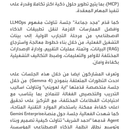
(MCP)
، بما يتيح تطوير حلول ذكية أكثر تكاملاً وقدرة على
تنفيذ المهام المعقدة
.
كما قدّم "مجد جماعة" جلسة تناولت مفهوم
LLMOps
وأفضل الممارسات اللازمة لنقل تطبيقات الذكاء
الاصطناعي من مرحلة التجارب الأولية إلى بيئات
التشغيل الفعلية، من خلال بناء خطوط معالجة واسترجاع
(RAG)
البيانات
، وأتمتة عمليات التقييم، وإدارة الإصدارات
المختلفة للأوامر والتعليمات، وضبط التكاليف التشغيلية
بكفاءة وأمان
.
وتعرف المشاركون أيضاً من خلال هذه الجلسات على
أحدث التطورات المتعلقة بنموذج
(Gemma 4)
من خلال
جلسة متخصصة قدّمتها "آية لعويني" وتناولت أساليب
التدريب والتخصيص الفعّالة للنماذج بما يتناسب مع
احتياجات القطاعات المختلفة، مع التركيز على تحقيق
أعلى كفاءة ممكنة باستخدام الموارد التقنية المتاحة،
كما شهدت الفعالية جلسة حول منصة
Gemini Enterprise
Agent
قدمها "أحمد الشريف" تناولت كيفية تصميم وبناء
وتوسيع نطاق أنظمة الذكاء الاصطناعي المؤسسية