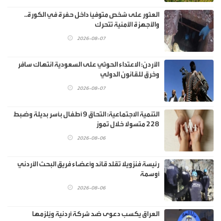
العثور على شخص متوفيًا داخل حفرة في الكورة..
والأجهزة الأمنية تتحرك
2026-08-07
الأردن: الاعتداء الحوثي على السعودية انتهاك سافر
وخرق للقانون الدولي
2026-08-07
‏التنمية الاجتماعية: التحاق 9 أطفال بأسر بديلة وضبط
228 متسولا خلال تموز
2026-08-06
رئيسة فنزويلا تقلد قائد وأعضاء فريق البحث الأردني
أوسمة
2026-08-06
العراق يكسب دعوى ضد شركة أردنية ويُلزمها