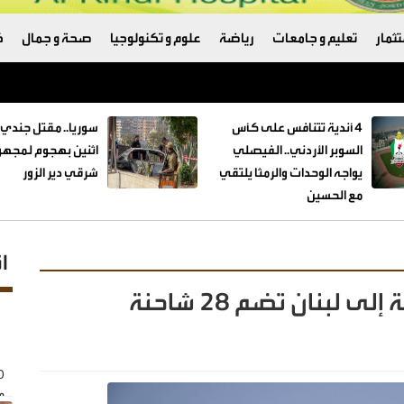
ثمار
تعليم و جامعات
رياضة
علوم و تكنولوجيا
صحة و جمال
ك
4 أندية تتنافس على كأس
سوريا.. مقتل جندي 
السوبر الأردني.. الفيصلي
اثنين بهجوم لمجهو
يواجه الوحدات والرمثا يلتقي
شرقي دير الزور
مع الحسين
ا
لبنان تضم 28 شاحنة