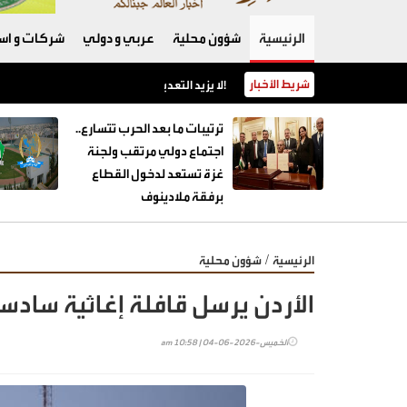
الرئيسية
شؤون محلية
عربي و دولي
شركات و است
شريط الأخبار
لا يزيد التعديل الحكومي في الإسلام خردلة!
ترتيبات ما بعد الحرب تتسارع..
اجتماع دولي مرتقب ولجنة
غزة تستعد لدخول القطاع
برفقة ملادينوف
/
الرئيسية
شؤون محلية
الأردن يرسل قافلة إغاثية سادسة إلى 
الخميس-2026-06-04 | 10:58 am