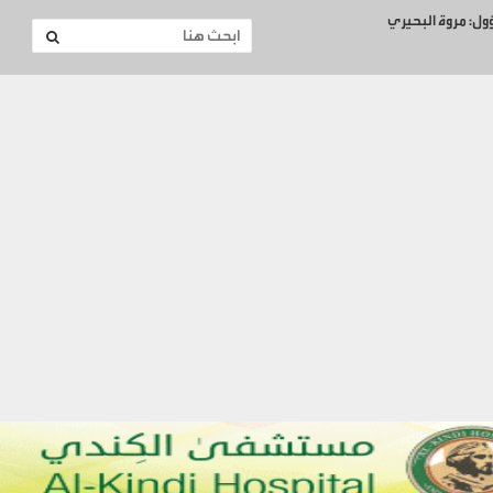
ؤول: مروة البحيري