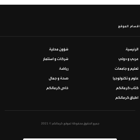
أقسام الموقع
الرئيسية
شؤون محلية
عربي و دولي
شركات و استثمار
تعليم و جامعات
رياضة
علوم و تكنولوجيا
صحة و جمال
كتاب كرمالكم
خاص كرمالكم
اطباق كرمالكم
جميع الحقوق محفوظة لموقع كرمالكم © 2021