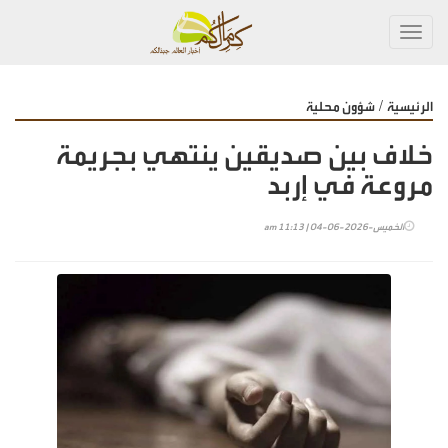
Toggl
navig
/
الرئيسية
شؤون محلية
خلاف بين صديقين ينتهي بجريمة
مروعة في إربد
الخميس-2026-06-04 | 11:13 am