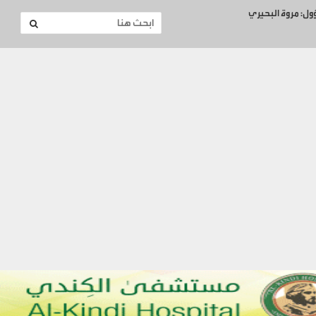
ؤول: مروة البحيري