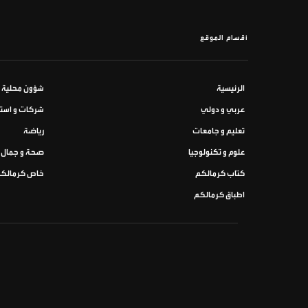
أقسام الموقع
الرئيسية
شؤون محلية
عربي و دولي
شركات و استث
تعليم و جامعات
رياضة
علوم و تكنولوجيا
صحة و جمال
كتاب كرمالكم
خاص كرمالك
اطباق كرمالكم