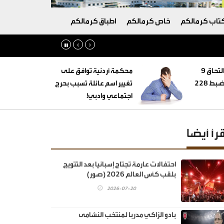
تاب كرمالكم
خاص كرمالكم
اطباق كرمالكم
‏التنمية الاجتماعية: التحاق 9
محكمة أردنية توافق على
أطفال بأسر بديلة وضبط 228
تغيير اسم عائلة تسبب بحرج
اجتماعي وادبي!
قرأ أيضا
احتفالات عارمة تجتاح إسبانيا بعد التتويج
بلقب كأس العالم 2026 (صور)
2026-07-20
بادو الزاكي مدربا لمنتخب النشامى