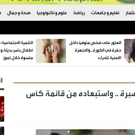
ثمار
تعليم و جامعات
رياضة
علوم و تكنولوجيا
صحة و جمال
ك
العثور على شخص متوفيًا داخل
حفرة في الكورة.. والأجهزة
الأمنية تتحرك
متسولا خلال تموز
ا
برة .. واستبعاده من قائمة كأس