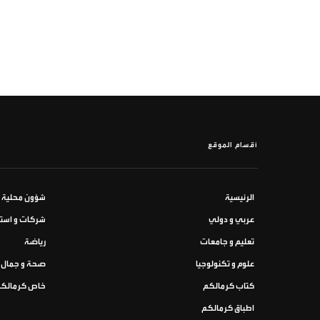
أقسام الموقع
الرئيسية
شؤون محلية
عربي و دولي
شركات و استث
تعليم و جامعات
رياضة
علوم و تكنولوجيا
صحة و جمال
كتاب كرمالكم
خاص كرمالك
اطباق كرمالكم