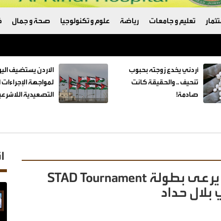
ثمار
تعليم و جامعات
رياضة
علوم و تكنولوجيا
صحة و جمال
ك
تكامل لأنظمة حماية البيانات وأمن المعلومات واستمرارية الأعمال
أردني يخدع زوجته بحبوب
الاردن يستضيف اليو
تنحيف .. والحقيقة كانت
لمواجهة الإجراءات ا
صادمة!
التصعيدية اللاشرعي
ا
مركز زين للرياضات الإلكترونية يرعى بطولة STAD Tournament
بلال حداد