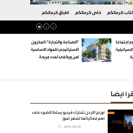
تاب كرمالكم
خاص كرمالكم
اطباق كرمالكم
م اجتماعا
"الصناعة والتجارة": المخزون
لإسرائيلية
الاستراتيجي للمواد الأساسية
ة
آمن ويكفي لمدد مريحة
قرأ أيضا
أورنج الأردن تشارك فيديو يسلط الضوء على
أهم فعالياتها لشهر تموز
2026-08-05