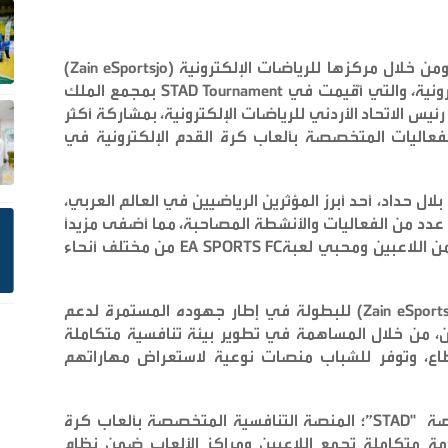
(Zain eSportsjo)
رونية، والتي أُقيمت في
بمجمع الملك
ئيس الاتحاد الأردني للرياضات الإلكترونية، بمشاركة أكثر
رز الفعاليات المتخصصة بألعاب كرة القدم الإلكترونية في
حداد، أحد أبرز المؤثرين الرياضيين في العالم العربي،
د من الفعاليات والأنشطة المصاحبة، مما أضفى مزيداً
 اللاعبين ومحبي لعبة
EA SPORTS FC
من مختلف أنحاء
للبطولة في إطار جهوده المستمرة لدعم
دن، من خلال المساهمة في تطوير بيئة تنافسية متكاملة
اع، وتوفر للشباب منصات نوعية لاستعراض مهاراتهم
صة
"STAD”
؛ المنصة التنافسية المتخصصة بألعاب كرة
ومة متكاملة تجمع اللاعبين ومراكز الألعاب ضمن نظام