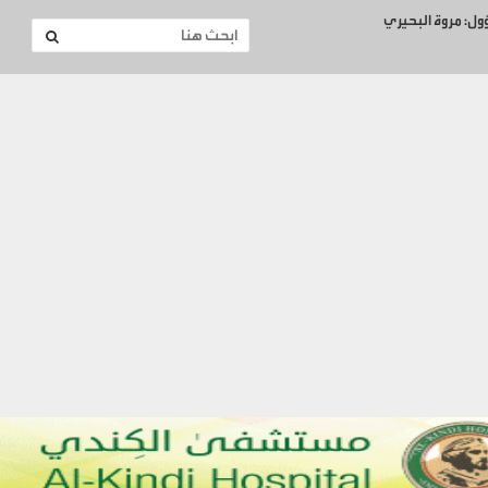
ؤول: مروة البحيري