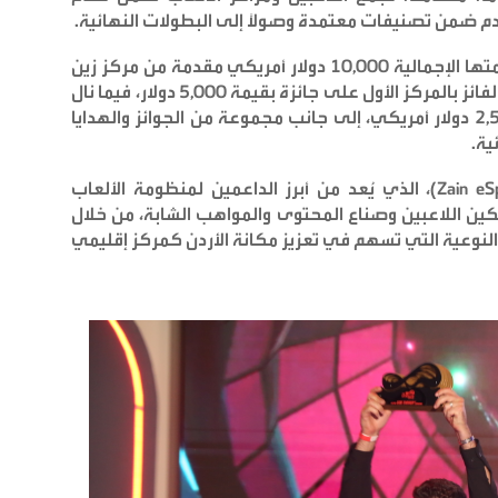
م ضمن تصنيفات معتمدة وصولاً إلى البطولات النهائية
.
وتنافس المشاركون على جوائز نقدية تجاوزت قيمتها الإجمالية 10,000 دولار أمريكي مقدمة من مركز زين
للرياضات الإلكترونية، حيث حصل خليل الشراونة الفائز بالمركز الأول على جائزة بقيمة 5,000 دولار، فيما نال
علي غنيم صاحب المركز الثاني جائزة بقيمة 2,500 دولار أمريكي، إلى جانب مجموعة من الجوائز والهدايا
ية
.
، الذي يُعد من أبرز الداعمين لمنظومة الألعاب
كين اللاعبين وصناع المحتوى والمواهب الشابة، من خلال
لنوعية التي تسهم في تعزيز مكانة الأردن كمركز إقليمي