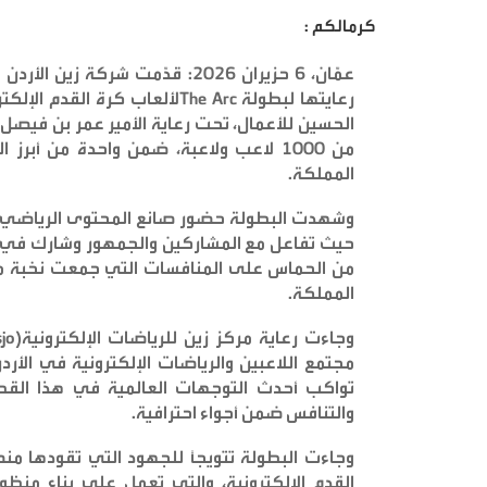
كرمالكم :
عمّان، 6 حزيران 2026: قدّمت شركة زين الأردن ومن خلال مركزها للرياضات الإلكترونية
رعايتها لبطولة
STAD Tournament
The Arc
لألعاب كرة القدم الإلكت
الحسين للأعمال، تحت رعاية الأمير عمر بن فيصل ر
من 1000 لاعب ولاعبة، ضمن واحدة من أب
المملكة
.
وشهدت البطولة حضور صانع المحتوى الرياضي بلال 
حيث تفاعل مع المشاركين والجمهور وشارك في عد
من الحماس على المنافسات التي جمعت نخبة من
المملكة
.
وجاءت رعاية مركز زين للرياضات الإلكترونية
(Zain eSportsjo)
مجتمع اللاعبين والرياضات الإلكترونية في الأر
تواكب أحدث التوجهات العالمية في هذا القط
والتنافس ضمن أجواء احترافية
.
وجاءت البطولة تتويجاً للجهود التي تقودها من
القدم الإلكترونية، والتي تعمل على بناء منظ