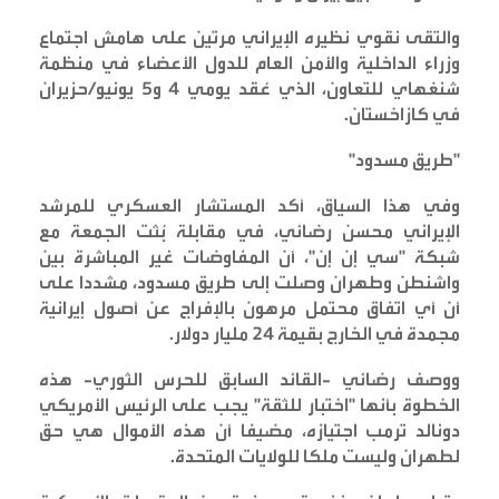
والتقى نقوي نظيره الإيراني مرتين على هامش اجتماع
وزراء الداخلية والأمن العام للدول الأعضاء في منظمة
شنغهاي للتعاون، الذي عُقد يومي 4 و5 يونيو/حزيران
في كازاخستان
.
"
طريق مسدود
"
وفي هذا السياق، أكد المستشار العسكري للمرشد
الإيراني محسن رضائي، في مقابلة بُثت الجمعة مع
شبكة "سي إن إن"، أن المفاوضات غير المباشرة بين
واشنطن وطهران وصلت إلى طريق مسدود، مشددا على
أن أي اتفاق محتمل مرهون بالإفراج عن أصول إيرانية
مجمدة في الخارج بقيمة 24 مليار دولار
.
ووصف رضائي -القائد السابق للحرس الثوري- هذه
الخطوة بأنها "اختبار للثقة" يجب على الرئيس الأمريكي
دونالد ترمب اجتيازه، مضيفا أن هذه الأموال هي حق
لطهران وليست ملكا للولايات المتحدة
.