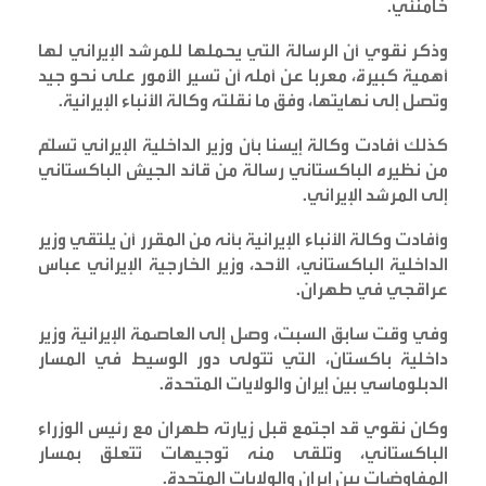
خامنئي
.
وذكر نقوي أن الرسالة التي يحملها للمرشد الإيراني لها
أهمية كبيرة، معربا عن أمله أن تسير الأمور على نحو جيد
وتصل إلى نهايتها، وفق ما نقلته وكالة الأنباء الإيرانية
.
كذلك أفادت وكالة إيسنا بأن وزير الداخلية الإيراني تسلّم
من نظيره الباكستاني رسالة من قائد الجيش الباكستاني
إلى المرشد الإيراني
.
وأفادت وكالة الأنباء الإيرانية بأنه من المقرر أن يلتقي وزير
الداخلية الباكستاني، الأحد، وزير الخارجية الإيراني عباس
عراقجي في طهران
.
وفي وقت سابق السبت، وصل إلى العاصمة الإيرانية وزير
داخلية باكستان، التي تتولى دور الوسيط في المسار
الدبلوماسي بين إيران والولايات المتحدة
.
وكان نقوي قد اجتمع قبل زيارته طهران مع رئيس الوزراء
الباكستاني، وتلقى منه توجيهات تتعلق بمسار
المفاوضات بين إيران والولايات المتحدة
.