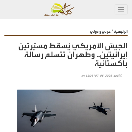
Toggl
navig
/
الرئيسية
عربي و دولي
الجيش الأمريكي يُسقط مسيّرتين
إيرانيتين.. وطهران تتسلم رسالة
باكستانية
الأحد-2026-06-07 | 11:06 am