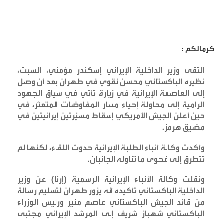
كرمالكم :
التقى وزير الداخلية الإيراني إسكندر مؤمني، السبت،
نظيره الباكستاني محسن نقوي في طهران بعد أن وصل
إلى العاصمة الإيرانية في زيارة تأتي في سياق الجهود
الرامية إلى محاولة إحياء مسار المفاوضات المتعثر، في
حين أعلن الجيش الأمريكي إسقاط مسيّرتين إيرانيتين في
مضيق هرمز
.
وأكدت وكالة أنباء الطلبة الإيرانية حدوث اللقاء، لكنها لم
تتطرق إلى فحوى ما تناوله الجانبان
.
ونقلت وكالة الأنباء الإيرانية الرسمية (إرنا) عن وزير
الداخلية الباكستاني تأكيده أنه يزور طهران لتسليم رسالة
من قائد الجيش الباكستاني عاصم منير ورئيس الوزراء
الباكستاني شهباز شريف إلى المرشد الإيراني مجتبى