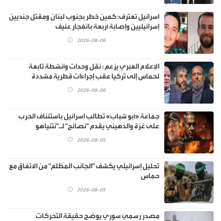
اسرائيل تعترف: كمين خطر بجنوب لبنان ومقتل جنديين
إسرائيليين وإصابة أربعة بانفجار عنيف
2026-08-06
الإعلام العبري يزعم : نقل وحدات وأنشطة تابعة
لحماس إلى تركيا عقب إجراءات قطرية مشددة
2026-08-06
جماعة «أبو شباب» تطالب اسرائيل باستئناف الحرب
على غزة والدهيني يقدم "نصائح" لـ"نتنياهو
2026-08-05
تحليل إسرائيلي يكشف "الجانب المظلم" من الاتفاق مع
حماس
2026-08-05
مصدر رسمي سوري يوضح حقيقة التحركات