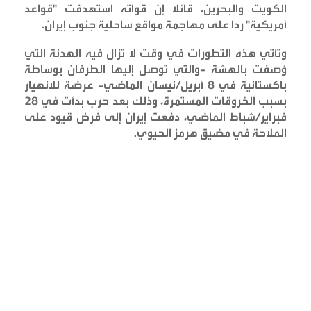
الكويت والبحرين، قائلا إن قواته استهدفت "قواعد
أمريكية" ردا على مهاجمة مواقع ساحلية جنوب إيران
.
وتأتي هذه التطورات في وقت لا تزال فيه الهدنة التي
وُصفت بالهشة -والتي توصل إليها الطرفان بوساطة
باكستانية في 8 أبريل/نيسان الماضي- عرضة للانهيار
بسبب الخروقات المستمرة، وذلك بعد حرب بدأت في 28
فبراير/شباط الماضي، دفعت إيران إلى فرض قيود على
الملاحة في مضيق هرمز الحيوي
.