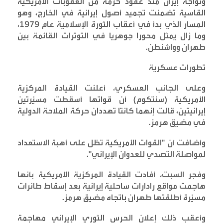
وتواجه إيران منذ عقود حزمة من العقوبات الأمريكية
القاسية تضمنت تجميد أصول إيرانية في الخارج، وهو
المسار الذي بدأ في أعقاب الثورة الإسلامية عام 1979،
وما زال يمثل محورا جوهريا في التوترات القائمة بين
طهران وواشنطن
.
تطورات عسكرية
وعلى الجانب العسكري، أعلنت القيادة المركزية
الأمريكية (سنتكوم) أن قواتها أسقطت مسيّرتين
إيرانيتين، قالت إنهما كانتا تهددان حركة الملاحة الدولية
في مضيق هرمز
.
وأضافت أن "القوات الأمريكية تظل على أهبة الاستعداد
لمواصلة التصدي للعدوان الإيراني
".
وفجر السبت، أفادت القيادة المركزية الأمريكية بأنها
هاجمت مواقع رادارات ساحلية إيرانية بعد إسقاط طائرات
مسيّرة أطلقتها طهران باتجاه مضيق هرمز
.
وأعقب ذلك إعلان الحرس الثوري الإيراني مهاجمة