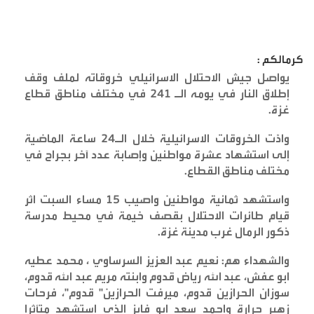
كرمالكم :
يواصل جيش الاحتلال الاسرائيلي خروقاته لملف وقف
إطلاق النار في يومه الـ 241 في مختلف مناطق قطاع
غزة
.
وادّت الخروقات الاسرائيلية خلال الـ24 ساعة الماضية
إلى استشهاد عشرة مواطنين وإصابة عدد آخر بجراح في
مختلف مناطق القطاع
.
واستشهد ثمانية مواطنين واصيب 15 مساء السبت اثر
قيام طائرات الاحتلال بقصف خيمة في محيط مدرسة
ذكور الرمال غرب مدينة غزة
.
والشهداء هم: نعيم عبد العزيز السرساوي ، محمد عطيه
ابو عفش، عبد الله رياض قدوم وابنته مريم عبد الله قدوم،
سوزان الحرازين قدوم، ميرفت الحرازين" قدوم"، فرحات
زهير حرارة واحمد سعد ابو فايز الذي استشهد متأثرا