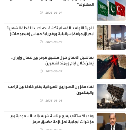
المشترك"
2026-08-07
للمرة الأولى.. القسام تكشف صاحب اللقطة الشهيرة
لإحراق جرافة إسرائيلية ورفع راية حماس (فيديوهات)
2026-08-07
تفاصيل الاتفاق حول مضيق هرمز بين عُمان وإيران..
يُعلن خلال أيام ويمتد لشهرين
2026-08-07
نفاد مخزون الصواريخ الأميركية يفجّر خلافًا بين ترامب
والبنتاغون
2026-08-06
وفد باكستاني رفيع برئاسة شريف إلى السعودية مع
مؤشرات ايجابية لحل أزمة مضيق هرمز