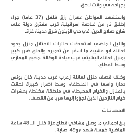
بجراحه في وقت لاحق
.
واستشهد المواطن مهران رزق فلفل (37 عاماً) جراء
إطلاق نار من قناصة إسرائيلية قرب مفترق دولة على
شارع صلاح الدين، في حي الزيتون شرق مدينة غزة
.
والليل الماضي استهدفت طائرات الاحتلال منزل يعود
لعائلة ابو عشيبة ما اسفر عن تدميره وإلحاق ضرر كبير
بمنزل لعائلة البشيتي قرب عيادة الوكالة بمخيم المغازي
وسط القطاع
.
وخلّف قصف منزل لعائلة زعرب غرب مدينة خان يونس
دمارًا واسعًا في المنطقة، وسط أضرار كبيرة لحقت
بالمنازل والخيام المحيطة، في منطقة مكتظة بعشرات
خيام النازحين الذين لجؤوا إليها هربًا من القصف
.
الاحصائيات
بلغ اجمالي ما وصل مشافي قطاع غزة خلال الـ 48 ساعة
الماضية خمسة شهداء و49 اصابة
.