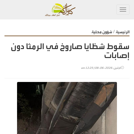
Toggl
navig
/
الرئيسية
شؤون محلية
سقوط شظايا صاروخ في الرمثا دون
إصابات
الإثنين-2026-06-08 | 12:25 am