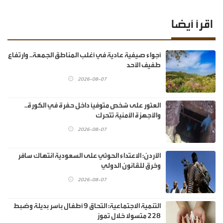
اقرأ أيضا
أجواء صيفية عادية في أغلب المناطق الجمعة.. وارتفاع
طفيف الأحد
2026-08-07
العثور على شخص متوفيًا داخل حفرة في الكورة..
والأجهزة الأمنية تتحرك
2026-08-07
الأردن: الاعتداء الحوثي على السعودية انتهاك سافر
وخرق للقانون الدولي
2026-08-07
‏التنمية الاجتماعية: التحاق 9 أطفال بأسر بديلة وضبط
228 متسولا خلال تموز