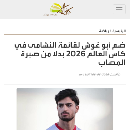
Toggl
navig
/
الرئيسية
رياضة
ضم أبو غوش لقائمة النشامى في
كأس العالم 2026 بدلا من صبرة
المصاب
الإثنين-2026-06-08 | 11:07 pm