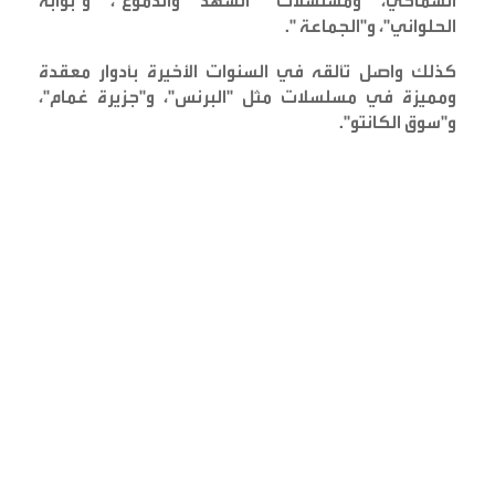
السماحي، ومسلسلات "الشهد والدموع"، و"بوابة
الحلواني"، و"الجماعة
".
كذلك واصل تألقه في السنوات الأخيرة بأدوار معقدة
ومميزة في مسلسلات مثل "البرنس"، و"جزيرة غمام"،
و"سوق الكانتو
".