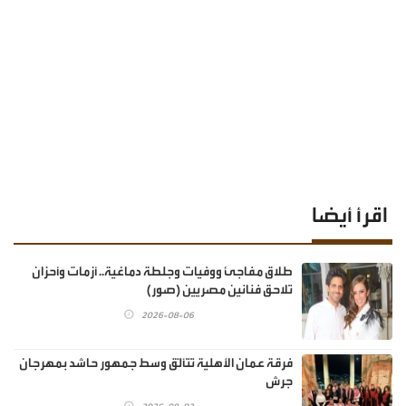
اقرأ أيضا
طلاق مفاجئ ووفيات وجلطة دماغية.. أزمات وأحزان
تلاحق فنانين مصريين (صور)
2026-08-06
فرقة عمان الأهلية تتألّق وسط جمهور حاشد بمهرجان
جرش