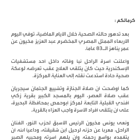
كرمالكم :
بعد تدهور حالته الصحية خلال الأيام الماضية، توفي اليوم
الأربعاء الممثل المصري المخضرم عبد العزيز مخيون عن
عمر يناهز الـ83 عاماً
.
وأعلنت أسرة الراحل نبأ وفاته داخل أحد مستشفيات
الإسكندرية حيث كان يتلقى العلاج عقب تعرضه لوعكة
صحية حادة استدعت نقله إلى العناية المركزة
.
كما أوضحت أن صلاة الجنازة وتشييع الجثمان سيجريان
عقب صلاة العصر، اليوم بالمسجد الكبير بقرية زكي
أفندي القبلية التابعة لمركز أبوحمص بمحافظة البحيرة،
على أن يتلقى أفراد الأسرة واجب العزاء بالقرية
.
ونعى يونس مخيون الرئيس الأسبق لحزب النور، الفنان
الراحل، معرباً عن حزنه لرحيل ابن شقيقته، وداعياً الله أن
يتغمده بواسع رحمته وأن يلهم أسرته ومحبيه الصبر