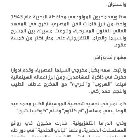
والسلوان
.
هذا ويعد مخيون المولود في محافظة البحيرة عام 1943
واحداً من أبرز قامات الفن المصري، تخرج في المعهد
العالي للفنون المسرحية، وتنوعت مسيرته بين المسرح
والسينما والدراما التلفزيونية على مدار أكثر من خمسة
عقود
.
مشوار فني زاخر
وارتبط اسمه بكبار مخرجي السينما المصرية، وقدم أدواراً
حُفرت في ذاكرة المشاهدين، ومن أبرز أعماله السينمائية
فيلما "الهروب" و"البريء" مع المخرج عاطف الطيب
والنجم أحمد زكي
.
كما تميز في تجسيد شخصية الموسيقار الكبير محمد عبد
الوهاب في مسلسل "أم كلثوم" وفيلم "كوكب الشرق
".
وفي الدراما التلفزيونية، شارك مخيون في روائع
المسلسلات المصرية، ومنها "ليالي الحلمية" في دور طه