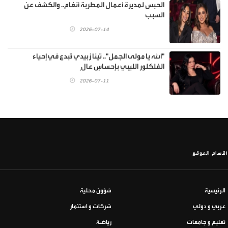
الحبس لمديرة أعمال المطربة أنغام.. والكشف عن
السبب
2026-07-14
"الله يا مولى الجمل".. تينا زبيدي تُبدع في إحياء
الفلكلور الليبي بإحساسٍ عالٍ
2026-07-11
أقسام الموقع
الرئيسية
شؤون محلية
عربي و دولي
شركات و استثمار
تعليم و جامعات
رياضة