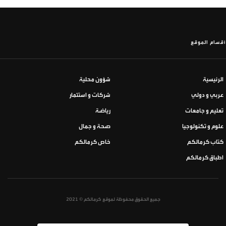
أقسام الموقع
الرئيسية
شؤون محلية
عربي و دولي
شركات و استثمار
تعليم و جامعات
رياضة
علوم و تكنولوجيا
صحة و جمال
كتاب كرمالكم
خاص كرمالكم
اطباق كرمالكم
جميع الحقوق محفوظة لموقع كرمالكم © 2021