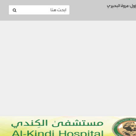
ؤول: مروة البحيري