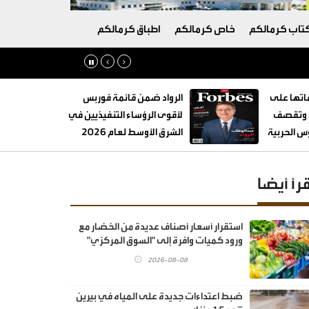
تاب كرمالكم
خاص كرمالكم
اطباق كرمالكم
تها على
الرواد ضمن قائمة فوربس
ة وتقصف
لأقوى الرؤساء التنفيذيين في
 الحربية
الشرق الأوسط لعام 2026
قرأ أيضا
استقرار أسعار أصناف عديدة من الخضار مع
ورود كميات وافرة إلى "السوق المركزي"
2026-08-08
ضبط اعتداءات جديدة على المياه في بيرين