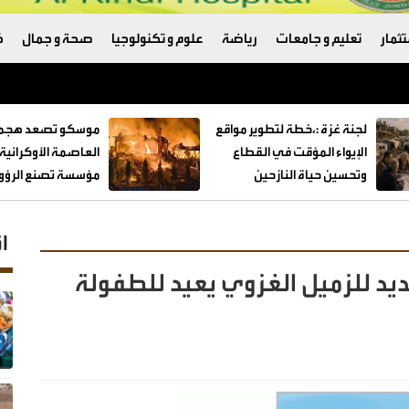
ثمار
تعليم و جامعات
رياضة
علوم و تكنولوجيا
صحة و جمال
ك
لجنة غزة :،خطة لتطوير مواقع
موسكو تصعد هجما
الإيواء المؤقت في القطاع
العاصمة الأوكراني
وتحسين حياة النازحين
مؤسسة تصنع الرؤوس
ا
يد للزميل الغزوي يعيد للطفولة