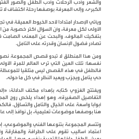
والشعر وأدب الرحلات وأدب الطفل والصور الفتو
الكبرى، وإلى المعرفة بوصفها رحلة اكتشاف لا 
ويأتي الإصدار امتدادا لأحد الخيوط العميقة في تج
الأولى لكل معرفة، وأن السؤال أكثر خصوبة من ال
بتفكيك المألوف، والبحث عن المعنى الصامت في
تصادر فضول الإنسان وقدرته على التأمل
.
ومن هذا المنطلق لا تبدو قصص المجموعة نصوص 
نفسها؛ تلك العين التي ترى العالم للمرة الأولى
فالطفل في هذه القصص ليس متلقيا للموعظة أو 
حي يتأمل ويجرّب ويعيد النظر في كل ما حوله
.
ويفتتح الغزوي كتابه بإهداء مكثف الدلالة: «إ
التفاصيل الصغيرة»، وهو إهداء يلخص روح الم
أبوابا واسعة على الخيال والتأمل والتساؤل. فالكه
هنا بوصفها موضوعات تعليمية، بل نوافذ إلى عالم 
وتتسم المجموعة بتنوعها الفني والموضوعي، إذ ت
اعتماد أساليب تقوم على الطرافة والمفارقة وا
يعيش الطفل داخلها التجربة بنفسه، ويصل إلى است