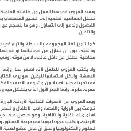
ويفيد الغزوي في هذا العمل من خلفيته العلمية
تتسلل المفاهيم العلمية إلى النسيج القصصي بصو
الفضول وتدعو إلى التساؤل، وهو ما ينسجم مع رؤ
والتلقين
.
كما تتميز لغة المجموعة بالبساطة والثراء في 
وذائقته، دون أن تتنازل عن جمالياتها أو قدر
مخاطبة الطفل من داخل عالمه، لا من فوقه، وفي ا
ولا يكتب الغزوي للطفل لأنه أصغر سنا، وإنما ل
الدهشة، والأقل استسلاما لليقين. هو يرى الكتابة
في تجربته جزءا أصيلا من مشروعه الأدبي والفكري
عمرية عابرة، وإنما الجذر الأول الذي يتشكل فيه وع
ويعد الغزوي من الأصوات الثقافية الأردنية البارز
تنوعت بين الرواية والقصة وأدب الأطفال والشعر و
اهتماماته الفنية والثقافية. وهو حاصل على در
الأردنية، ويكتب عمودا يوميا في جريدة الدستور،
للعلوم والتكنولوجيا وسبق أن عمل عضو لهئية الت