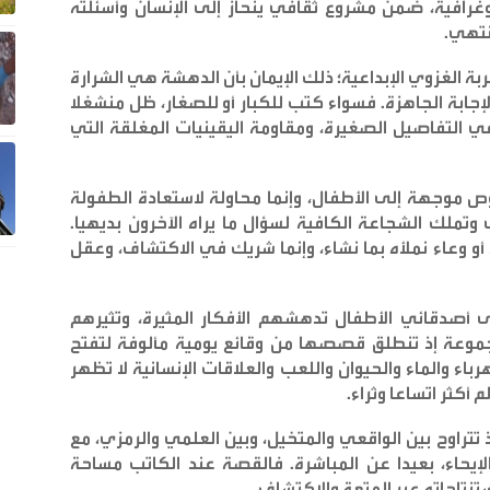
غرافية، ضمن مشروع ثقافي ينحاز إلى الإنسان وأسئلته
تنتهي
.
ربة الغزوي الإبداعية؛ ذلك الإيمان بأن الدهشة هي الشرارة
إجابة الجاهزة. فسواء كتب للكبار أو للصغار، ظل منشغلا
 التفاصيل الصغيرة، ومقاومة اليقينيات المغلقة التي
موجهة إلى الأطفال، وإنما محاولة لاستعادة الطفولة
 وتملك الشجاعة الكافية لسؤال ما يراه الآخرون بديهيا.
وعاء نملأه بما نشاء، وإنما شريك في الاكتشاف، وعقل
لى أصدقائي الأطفال تدهشهم الأفكار المثيرة، وتثيرهم
جموعة إذ تنطلق قصصها من وقائع يومية مألوفة لتفتح
رباء والماء والحيوان واللعب والعلاقات الإنسانية لا تظهر
أكثر اتساعا وثراء
.
تراوح بين الواقعي والمتخيل، وبين العلمي والرمزي، مع
لإيحاء، بعيدا عن المباشرة. فالقصة عند الكاتب مساحة
نتاجاته عبر المتعة والاكتشاف
.