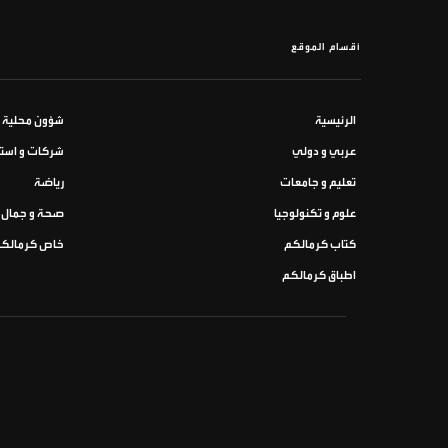
أقسام الموقع
الرئيسية
شؤون محلية
عربي و دولي
شركات و استث
تعليم و جامعات
رياضة
علوم و تكنولوجيا
صحة و جمال
كتاب كرمالكم
خاص كرمالك
اطباق كرمالكم