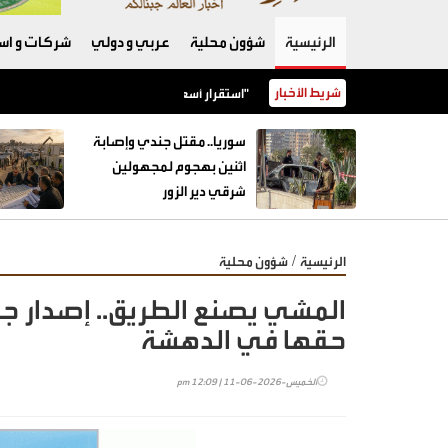
الرئيسية
شؤون محلية
عربي و دولي
شركات و است
شريط الأخبار
استقرار أسعار أصناف عديدة من الخضار مع ورود كميات وافرة إلى "السوق المركزي"
سوريا.. مقتل جندي وإصابة
اثنين بهجوم لمجهولين
شرقي دير الزور
/
الرئيسية
شؤون محلية
المشي يصنع الطريق.. إصدار جد
حقها في الدهشة
الخميس-2026-06-11 | 12:09 pm