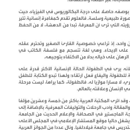
 بوصفه حاصلا على درجة البكالوريوس في الفيزياء، حيث
رة طبيعية وسلسة. فالعلوم تقدم كمغامرة إنسانية تثير
يته التي ترى أن المعرفة تبدأ من الدهشة، لا من الحفظ
آن واحد، إذ تراعي خصوصية القارئ الصغير وتحترم عقله
تها على الإيحاء. وهي لغة تنسجم مع فلسفة الكاتب في
لرهان على خياله بدلا من الاكتفاء بتوجيهه
.
أنه يرى في الطفولة الحالة الإنسانية الأكثر قدرة على
 للطفولة واليفاع فعل ارتقاء؛ ولهذا تبدو الكتابة للطفل
، لا مسارا موازيا له. فالطفولة، كما يراها، ليست مرحلة
ي الإنسان وعلاقته بالعالم
.
ة، وقد أثرى المكتبة العربية بأكثر من خمسة وعشرين مؤلفا
المقالة وأدب الرحلات والتوليفات المعرفية بالإضافة إلى
جة الماجستير في الصحافة والإعلام الحديث من الجامعة
 ويشغل حاليا موقع المستشار الإعلامي في المجلس الأعلى
دريس في جامعة فيلادلفيا. ونال عددا من الجوائز العربية