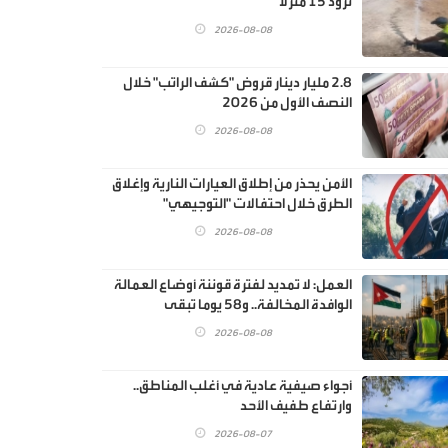
تزود 15 منزلا
2026-08-08
2.8 مليار دينار قروض "كشف الراتب" خلال
النصف الأول من 2026
2026-08-08
الأمن يحذر من إطلاق العيارات النارية وإغلاق
الطرق خلال احتفالات "التوجيهي"
2026-08-08
العمل: لا تمديد لفترة قوننة أوضاع العمالة
الوافدة المخالفة.. و58 يوما تبقى
2026-08-08
أجواء صيفية عادية في أغلب المناطق..
وارتفاع طفيف الأحد
2026-08-07